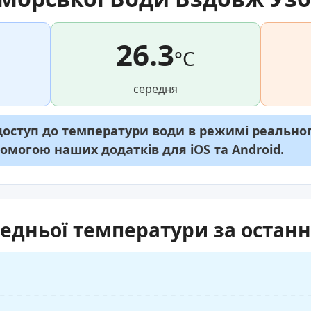
26.3
°C
середня
ступ до температури води в режимі реального
опомогою наших додатків для
iOS
та
Android
.
редньої температури за останні
я