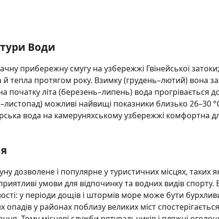
атури Води
ачну прибережну смугу на узбережжі Гвінейської затоки
а й тепла протягом року. Взимку (грудень–лютий) вона з
 на початку літа (березень–липень) вода прогрівається до
нь–листопад) можливі найвищі показники близько 26–30 °
орська вода на камеруняхському узбережжі комфортна д
ня
у дозволене і популярне у туристичних місцях, таких як
риятливі умови для відпочинку та водних видів спорту.
ості: у періоди дощів і штормів море може бути бурхлив
их опадів у районах поблизу великих міст спостерігаєть
ання. Тому місцеві служби рятувальників і пляжні оголо