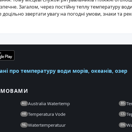
зпечне. Загалом, через постійну теплу температуру води
 доцільно звертати увагу на погодні умови, знаки та ре
ні про температуру води морів, океанів, озер
И МОВАМИ
Australia Watertemp
Te
AU
BS
Temperatura Vode
Te
HR
CS
Watertemperatuur
Wa
NL
EN