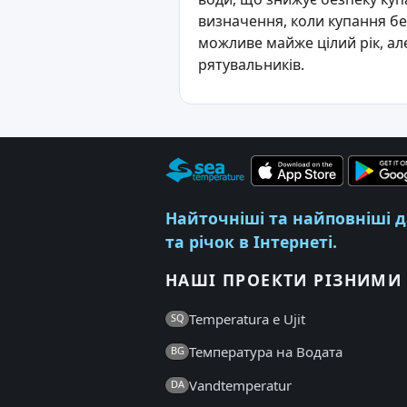
визначення, коли купання бе
можливе майже цілий рік, але
рятувальників.
Найточніші та найповніші да
та річок в Інтернеті.
НАШІ ПРОЕКТИ РІЗНИМ
Temperatura e Ujit
SQ
Температура на Водата
BG
Vandtemperatur
DA