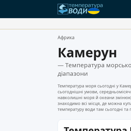
Ваші Улюблені Місця:
Африка
Ваш список обраного порожній
Камерун
— Температура морської
діапазони
Температура моря сьогодні у Каме
сьогоднішні умови, середньомісячн
навколишні моря й океани змінюют
знаходимо всі місця, де можна куп
температуру води там сьогодні та 
Температура