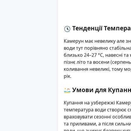
Тенденції Темпер
Камерун має невелику але зн
води тут порівняно стабільн
близько 24–27 °C, навесні та
пізнє літо та восени (серпе
коливання невеликі, тому м
рік.
Умови для Купан
Купання на узбережжі Камерун
температура води створює сп
враховувати сезонні особлив
та приливами, а після сильн
води, що знижує безпеку куп