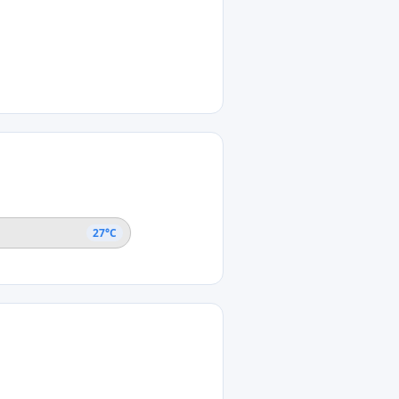
7°C
абері
27°C