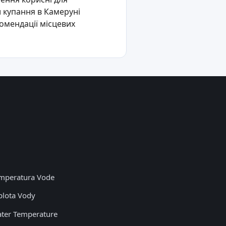
 купання в Камеруні
комендації місцевих
mperatura Vode
plota Vody
ter Temperature