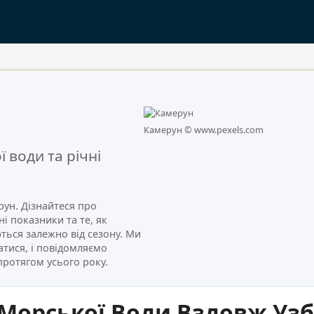
.
Камерун ©
www.pexels.com
 води та річні
рун. Дізнайтеся про
і показники та те, як
ься залежно від сезону. Ми
атися, і повідомляємо
протягом усього року.
 Морської Води Вздовж Уз