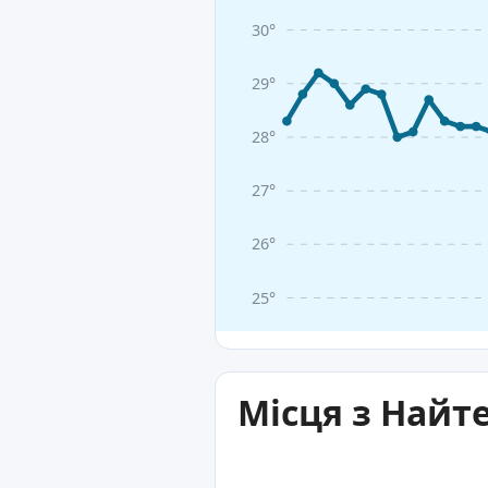
30°
29°
28°
27°
26°
25°
Місця з Найт