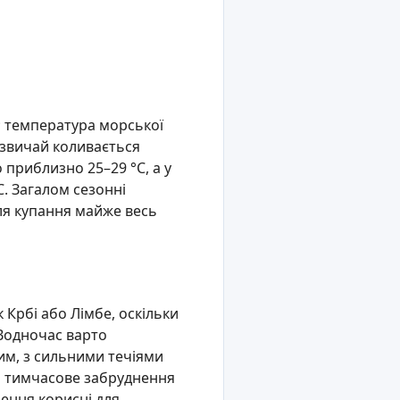
; температура морської
азвичай коливається
 приблизно 25–29 °C, а у
C. Загалом сезонні
ля купання майже весь
 Крбі або Лімбе, оскільки
 Водночас варто
им, з сильними течіями
ся тимчасове забруднення
шення корисні для