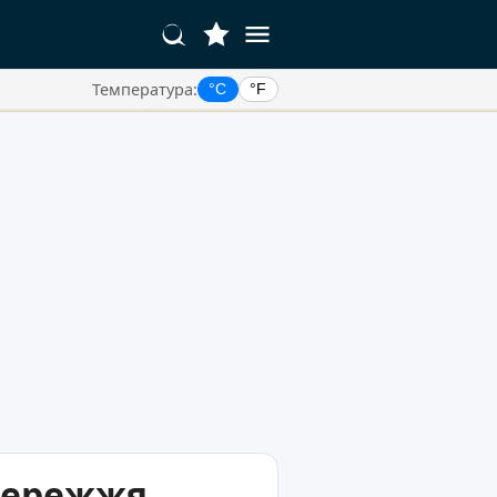
Температура:
°C
°F
бережжя