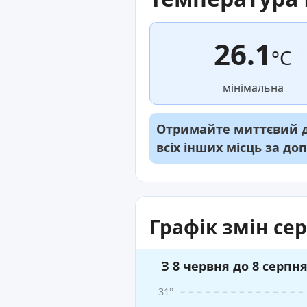
26.1
°C
мінімальна
Отримайте миттєвий до
всіх інших місць за д
Графік змін се
З 8 червня до 8 серпн
31°