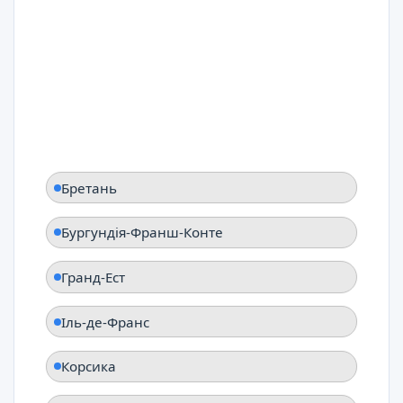
Бретань
Бургундія-Франш-Конте
Гранд-Ест
Іль-де-Франс
Корсика