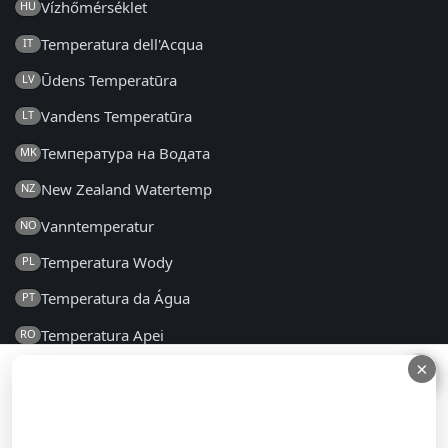
Vízhőmérséklet
HU
Temperatura dell'Acqua
IT
Ūdens Temperatūra
LV
Vandens Temperatūra
LT
Температура на Водата
MK
New Zealand Watertemp
NZ
Vanntemperatur
NO
Temperatura Wody
PL
Temperatura da Água
PT
Temperatura Apei
RO
×
×
Температура воды
RU
Температура Воде
SR
Teplota Vody
SK