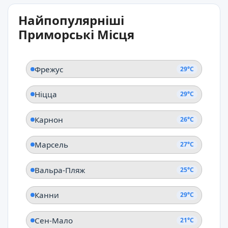
29°C
Найпопулярніші
Сан-Мартіно-ді-Лота
Приморські Місця
Корсика
Фрежус
29°C
Ніцца
29°C
Карнон
26°C
Марсель
27°C
Вальра-Пляж
25°C
Канни
29°C
Сен-Мало
21°C