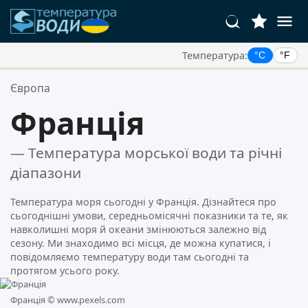
Температура:
°C
°F
Ваші Улюблені Місця:
Європа
Ваш список обраного порожній.
Франція
— Температура морської води та річні
діапазони
Температура моря сьогодні у Франція. Дізнайтеся про
сьогоднішні умови, середньомісячні показники та те, як
навколишні моря й океани змінюються залежно від
сезону. Ми знаходимо всі місця, де можна купатися, і
повідомляємо температуру води там сьогодні та
протягом усього року.
Франція ©
www.pexels.com