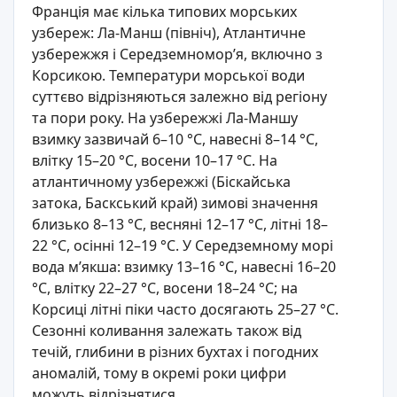
Франція має кілька типових морських
узбереж: Ла-Манш (північ), Атлантичне
узбережжя і Середземномор’я, включно з
Корсикою. Температури морської води
суттєво відрізняються залежно від регіону
та пори року. На узбережжі Ла-Маншу
взимку зазвичай 6–10 °C, навесні 8–14 °C,
влітку 15–20 °C, восени 10–17 °C. На
атлантичному узбережжі (Біскайська
затока, Баскський край) зимові значення
близько 8–13 °C, весняні 12–17 °C, літні 18–
22 °C, осінні 12–19 °C. У Середземному морі
вода м’якша: взимку 13–16 °C, навесні 16–20
°C, влітку 22–27 °C, восени 18–24 °C; на
Корсиці літні піки часто досягають 25–27 °C.
Сезонні коливання залежать також від
течій, глибини в різних бухтах і погодних
аномалій, тому в окремі роки цифри
можуть відрізнятися.