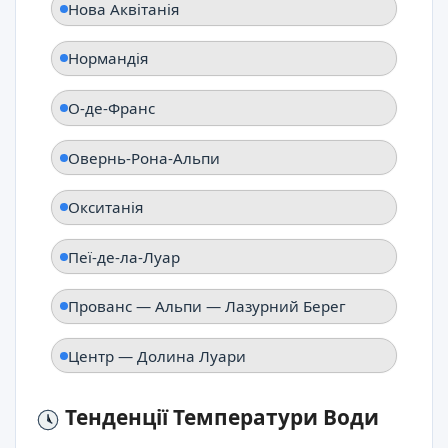
Нова Аквітанія
Нормандія
О-де-Франс
Овернь-Рона-Альпи
Окситанія
Пеї-де-ла-Луар
Прованс — Альпи — Лазурний Берег
Центр — Долина Луари
Тенденції Температури Води