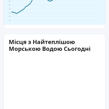
21°
20°
19°
18°
17°
16°
Місця з Найтеплішою
Морською Водою Сьогодні