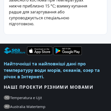
захисного костюма при температурах
нижче приблизно 15 °C; взимку купання
радше для загартування або
супроводжується спеціальною
підготовкою.
Найточніші та найповніші дані про
температуру води морів, океанів, озер та
річок в Інтернеті.
НАШІ ПРОЕКТИ РІЗНИМИ МОВАМИ
Temperatura e Ujit
SQ
Australia Watertemp
AU