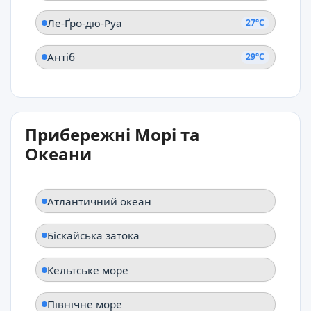
Ле-Ґро-дю-Руа
27°C
Антіб
29°C
Прибережні Морі та
Океани
Атлантичний океан
Біскайська затока
Кельтське море
Північне море