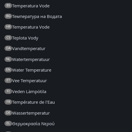
Temperatura Vode
BS
Температура на Водата
BG
Temperatura Vode
HR
Teplota Vody
CS
Vandtemperatur
DA
Watertemperatuur
NL
Water Temperature
EN
Vee Temperatuur
ET
Veden Lämpötila
FI
Température de l'Eau
FR
Wassertemperatur
DE
Θερμοκρασία Νερού
EL