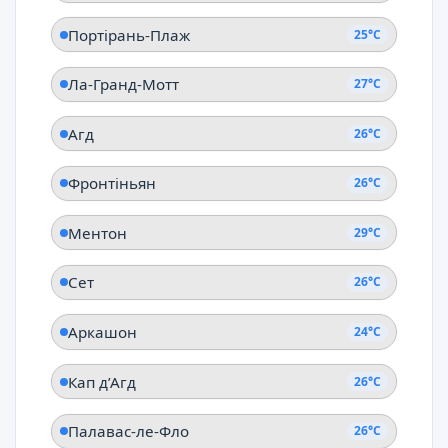
Портірань-Плаж
25°C
Ла-Гранд-Мотт
27°C
Агд
26°C
Фронтіньян
26°C
Ментон
29°C
Сет
26°C
Аркашон
24°C
Кап д’Агд
26°C
Палавас-ле-Фло
26°C