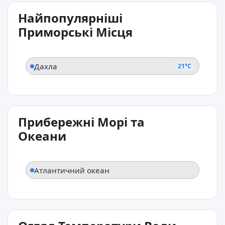
21°C
Найпопулярніші
Дахла
Приморські Місця
Дахла
21°C
Прибережні Морі та
Океани
Атлантичний океан