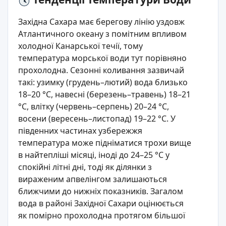
Західна Сахара має берегову лінію уздовж
Атлантичного океану з помітним впливом
холодної Канарської течії, тому
температура морської води тут порівняно
прохолодна. Сезонні коливання зазвичай
такі: узимку (грудень–лютий) вода близько
18–20 °C, навесні (березень–травень) 18–21
°C, влітку (червень–серпень) 20–24 °C,
восени (вересень–листопад) 19–22 °C. У
південних частинах узбережжя
температура може підніматися трохи вище
в найтепліші місяці, іноді до 24–25 °C у
спокійні літні дні, тоді як ділянки з
вираженим апвелінгом залишаються
ближчими до нижніх показників. Загалом
вода в районі Західної Сахари оцінюється
як помірно прохолодна протягом більшої