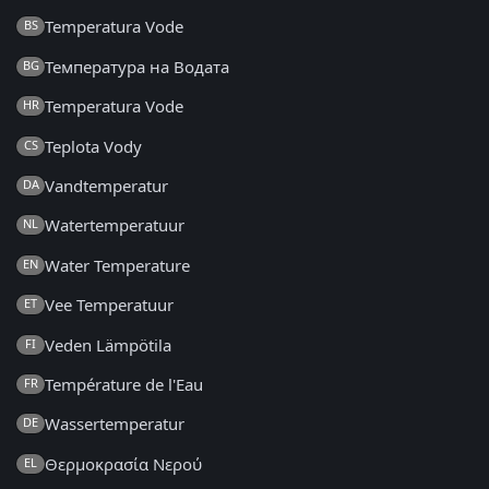
Temperatura Vode
BS
Температура на Водата
BG
Temperatura Vode
HR
Teplota Vody
CS
Vandtemperatur
DA
Watertemperatuur
NL
Water Temperature
EN
Vee Temperatuur
ET
Veden Lämpötila
FI
Température de l'Eau
FR
Wassertemperatur
DE
Θερμοκρασία Νερού
EL