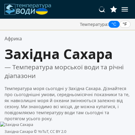
Температура:
°C
°F
Ваші Улюблені Місця:
Африка
Ваш список обраного порожній.
Західна Сахара
— Температура морської води та річні
діапазони
Температура моря сьогодні у Західна Сахара. Дізнайтеся
про сьогоднішні умови, середньомісячні показники та те,
як навколишні моря й океани змінюються залежно від
сезону. Ми знаходимо всі місця, де можна купатися, і
повідомляємо температуру води там сьогодні та
протягом усього року.
Західна Сахара ©
YoTuT, CC BY 2.0