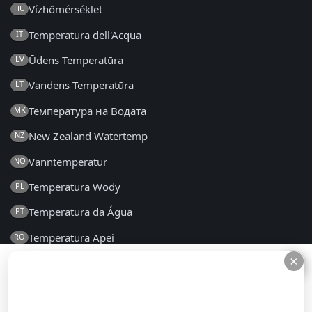
Vízhőmérséklet
HU
Temperatura dell'Acqua
IT
Ūdens Temperatūra
LV
Vandens Temperatūra
LT
Температура на Водата
MK
New Zealand Watertemp
NZ
Vanntemperatur
NO
Temperatura Wody
PL
Temperatura da Água
PT
Temperatura Apei
RO
×
×
Температура воды
RU
Температура Воде
SR