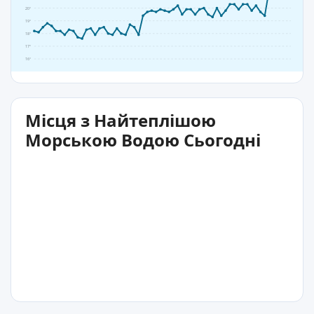
20°
19°
18°
17°
16°
Місця з Найтеплішою
Морською Водою Сьогодні