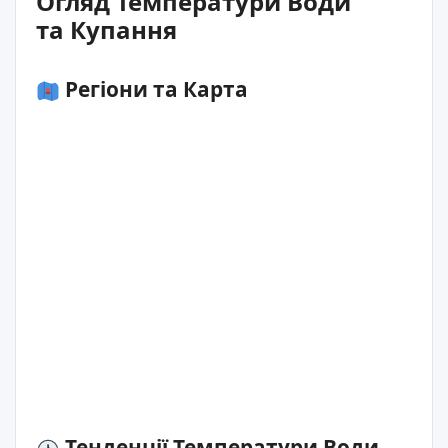
Огляд Температури Води
та Купання
Регіони та Карта
Тенденції Температури Води