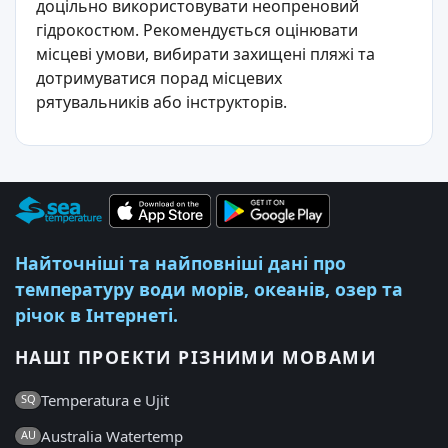
доцільно використовувати неопреновий
гідрокостюм. Рекомендується оцінювати
місцеві умови, вибирати захищені пляжі та
дотримуватися порад місцевих
рятувальників або інструкторів.
Найточніші та найповніші дані про
температуру води морів, океанів, озер та
річок в Інтернеті.
НАШІ ПРОЕКТИ РІЗНИМИ МОВАМИ
Temperatura e Ujit
SQ
Australia Watertemp
AU