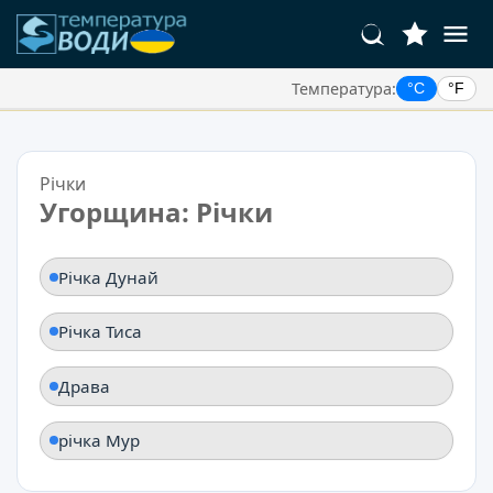
Температура:
°C
°F
Ваші Улюблені Місця:
Ваш список обраного порожній.
Річки
Угорщина: Річки
Річка Дунай
Річка Тиса
Драва
річка Мур