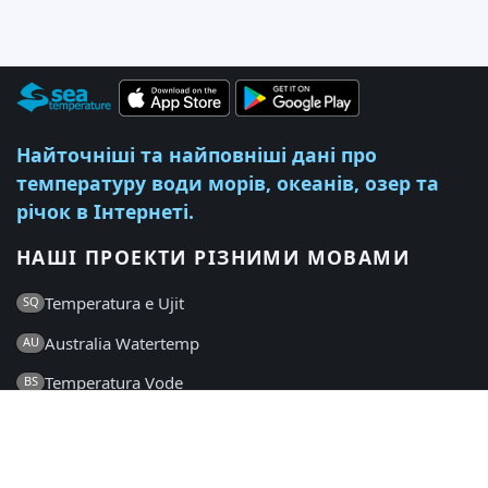
Найточніші та найповніші дані про
температуру води морів, океанів, озер та
річок в Інтернеті.
НАШІ ПРОЕКТИ РІЗНИМИ МОВАМИ
Temperatura e Ujit
SQ
Australia Watertemp
AU
Temperatura Vode
BS
Температура на Водата
BG
Temperatura Vode
HR