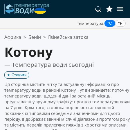
Температура:
°C
°F
Ваші Улюблені Місця:
Африка
>
Бенін
>
Гвінейська затока
Ваш список обраного порожній.
Котону
— Температура води сьогодні
★
Стежити
Ця сторінка містить чітку та актуальну інформацію про
температуру води в районі Котону. Тут ви знайдете: поточну
температуру води; щоденні дані за останній місяць,
представлені у зручному графіку; прогноз температури води
на 7 днів. Крім того, сторінка порівнює сьогоднішній
показник із типовими середніми значеннями для цього
періоду, відображає звичні місячні діапазони протягом року
та містить перелік прилеглих пляжів з короткими описами.