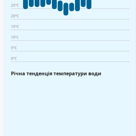
25°C
20°C
15°C
10°c
5°C
0°C
Річна тенденція температури води