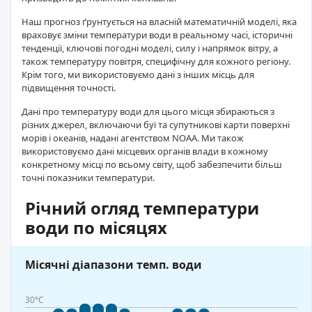
Наш прогноз ґрунтується на власній математичній моделі, яка
враховує зміни температури води в реальному часі, історичні
тенденції, ключові погодні моделі, силу і напрямок вітру, а
також температуру повітря, специфічну для кожного регіону.
Крім того, ми використовуємо дані з інших місць для
підвищення точності.
Дані про температуру води для цього місця збираються з
різних джерел, включаючи буї та супутникові карти поверхні
морів і океанів, надані агентством NOAA. Ми також
використовуємо дані місцевих органів влади в кожному
конкретному місці по всьому світу, щоб забезпечити більш
точні показники температури.
Річний огляд температури
води по місяцях
Місячні діапазони темп. води
30°C