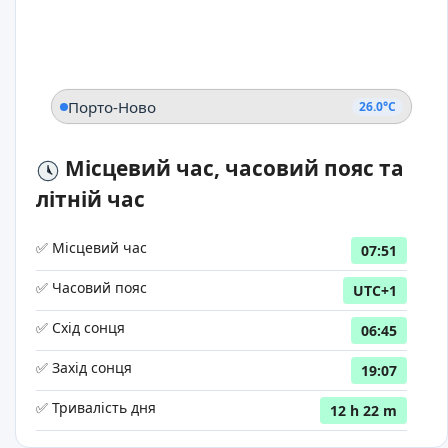
Порто-Ново
26.0°C
Місцевий час, часовий пояс та
літній час
✅ Місцевий час
07:51
✅ Часовий пояс
UTC+1
✅ Схід сонця
06:45
✅ Захід сонця
19:07
✅ Тривалість дня
12 h 22 m