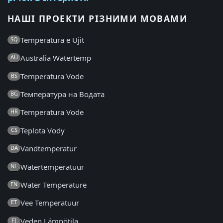
НАШІ ПРОЕКТИ РІЗНИМИ МОВАМИ
Temperatura e Ujit
SQ
Australia Watertemp
AU
Temperatura Vode
BS
Температура на Водата
BG
Temperatura Vode
HR
Teplota Vody
CS
Vandtemperatur
DA
Watertemperatuur
NL
Water Temperature
EN
Vee Temperatuur
ET
Veden Lämpötila
FI