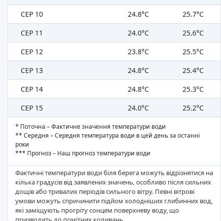
СЕР 10
24.8°C
25.7°C
СЕР 11
24.0°C
25.6°C
СЕР 12
23.8°C
25.5°C
СЕР 13
24.8°C
25.4°C
СЕР 14
24.8°C
25.3°C
СЕР 15
24.0°C
25.2°C
* Поточна – Фактичне значення температури води
** Середня – Середня температура води в цей день за останні
роки
*** Прогноз – Наш прогноз температури води
Фактичні температури води біля берега можуть відрізнятися на
кілька градусів від заявлених значень, особливо після сильних
дощів або тривалих періодів сильного вітру. Певні вітрові
умови можуть спричинити підйом холодніших глибинних вод,
які заміщують прогріту сонцем поверхневу воду, що
призводить до помітних коливань.