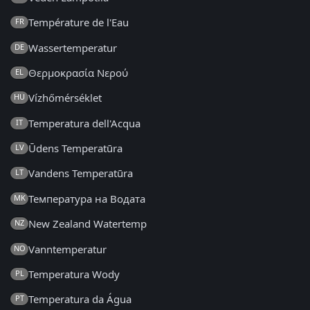
Température de l'Eau
FR
Wassertemperatur
DE
Θερμοκρασία Νερού
EL
Vízhőmérséklet
HU
Temperatura dell'Acqua
IT
Ūdens Temperatūra
LV
Vandens Temperatūra
LT
Температура на Водата
MK
New Zealand Watertemp
NZ
Vanntemperatur
NO
Temperatura Wody
PL
Temperatura da Água
PT