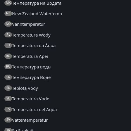
Температура на Водата
MK
New Zealand Watertemp
NZ
Vanntemperatur
NO
Temperatura Wody
PL
Temperatura da Água
PT
Temperatura Apei
RO
Температура воды
RU
Температура Воде
SR
Teplota Vody
SK
Temperatura Vode
SL
Temperatura del Agua
ES
Vattentemperatur
SV
Su Sıcaklığı
TR