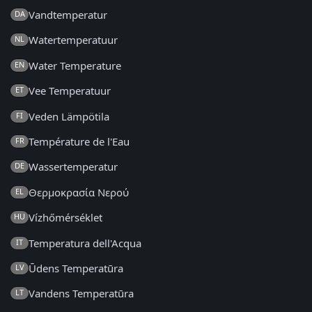
Vandtemperatur
DA
Watertemperatuur
NL
Water Temperature
EN
Vee Temperatuur
ET
Veden Lämpötila
FI
Température de l'Eau
FR
Wassertemperatur
DE
Θερμοκρασία Νερού
EL
Vízhőmérséklet
HU
Temperatura dell'Acqua
IT
Ūdens Temperatūra
LV
Vandens Temperatūra
LT