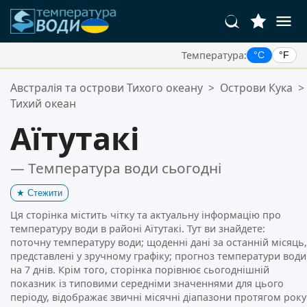
Температура:
°C
°F
Ваші Улюблені Місця:
Австралія та острови Тихого океану
>
Острови Кука
>
Ваш список обраного порожній.
Тихий океан
Аїтутакі
— Температура води сьогодні
★
Стежити
Ця сторінка містить чітку та актуальну інформацію про
температуру води в районі Аїтутакі. Тут ви знайдете:
поточну температуру води; щоденні дані за останній місяць,
представлені у зручному графіку; прогноз температури води
на 7 днів. Крім того, сторінка порівнює сьогоднішній
показник із типовими середніми значеннями для цього
періоду, відображає звичні місячні діапазони протягом року