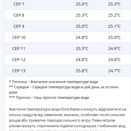
СЕР 7
25.0°C
25.3°C
СЕР 8
25.3°C
25.2°C
СЕР 9
25.0°C
25.1°C
СЕР 10
24.8°C
25.0°C
СЕР 11
25.5°C
24.9°C
СЕР 12
24.8°C
24.8°C
СЕР 13
25.8°C
24.7°C
* Поточна – Фактичне значення температури води
** Середня – Середня температура води в цей день за останні
роки
*** Прогноз – Наш прогноз температури води
Фактичні температури води біля берега можуть відрізнятися на
кілька градусів від заявлених значень, особливо після сильних
дощів або тривалих періодів сильного вітру. Певні вітрові
умови можуть спричинити підйом холодніших глибинних вод,