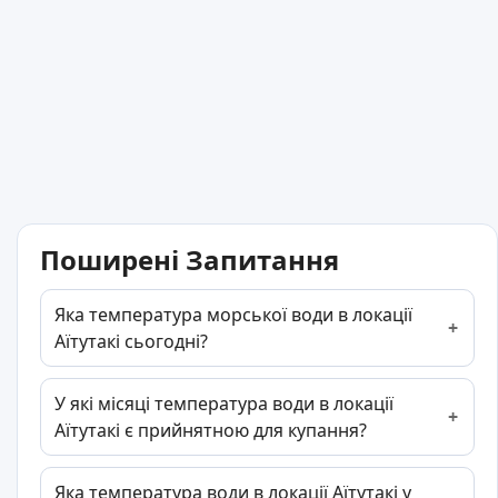
Поширені Запитання
Яка температура морської води в локації
Аїтутакі сьогодні?
У які місяці температура води в локації
Аїтутакі є прийнятною для купання?
Яка температура води в локації Аїтутакі у