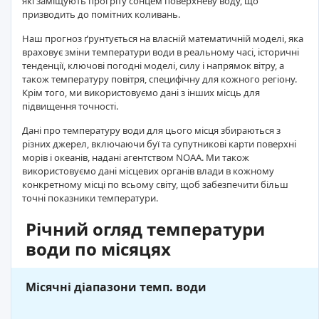
які заміщують прогріту сонцем поверхневу воду, що
призводить до помітних коливань.
Наш прогноз ґрунтується на власній математичній моделі, яка
враховує зміни температури води в реальному часі, історичні
тенденції, ключові погодні моделі, силу і напрямок вітру, а
також температуру повітря, специфічну для кожного регіону.
Крім того, ми використовуємо дані з інших місць для
підвищення точності.
Дані про температуру води для цього місця збираються з
різних джерел, включаючи буї та супутникові карти поверхні
морів і океанів, надані агентством NOAA. Ми також
використовуємо дані місцевих органів влади в кожному
конкретному місці по всьому світу, щоб забезпечити більш
точні показники температури.
Річний огляд температури
води по місяцях
Місячні діапазони темп. води