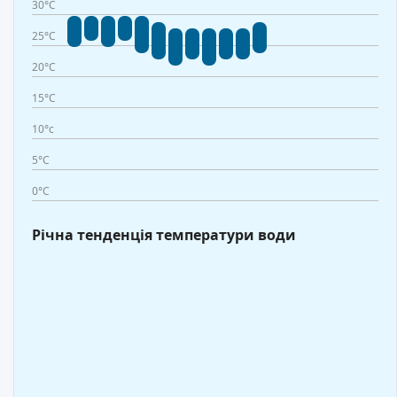
30°C
25°C
20°C
15°C
10°c
5°C
0°C
Річна тенденція температури води