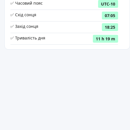
✅ Часовий пояс
UTC-10
✅ Схід сонця
07:05
✅ Захід сонця
18:25
✅ Тривалість дня
11 h 19 m