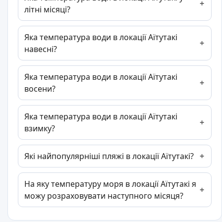
літні місяці?
Яка температура води в локації Аїтутакі
навесні?
Яка температура води в локації Аїтутакі
восени?
Яка температура води в локації Аїтутакі
взимку?
Які найпопулярніші пляжі в локації Аїтутакі?
На яку температуру моря в локації Аїтутакі я
можу розраховувати наступного місяця?