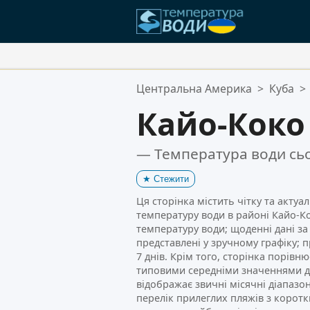
Ваші Улюблені Місця:
Центральна Америка
>
Куба
>
Ваш список обраного порожній
Кайо-Коко
— Температура води сьо
★
Стежити
Ця сторінка містить чітку та акту
температуру води в районі Кайо-Ко
температуру води; щоденні дані за
представлені у зручному графіку; 
7 днів. Крім того, сторінка порівн
типовими середніми значеннями дл
відображає звичні місячні діапазо
перелік прилеглих пляжів з корот