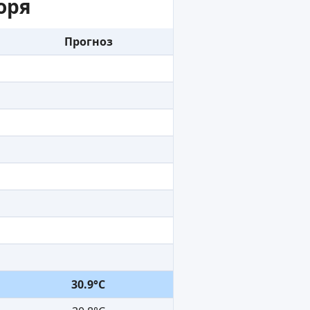
оря
Прогноз
30.9°C