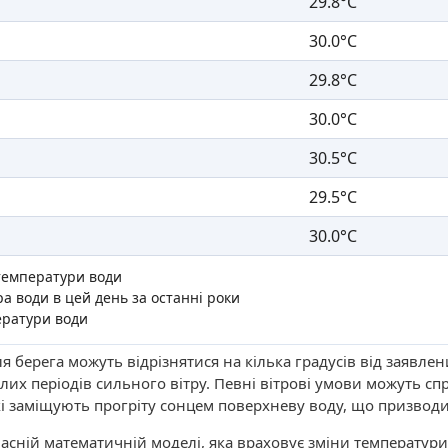
29.8°C
30.0°C
29.8°C
30.0°C
30.5°C
29.5°C
30.0°C
температури води
а води в цей день за останні роки
ератури води
я берега можуть відрізнятися на кілька градусів від заявле
лих періодів сильного вітру. Певні вітрові умови можуть с
і заміщують прогріту сонцем поверхневу воду, що призводи
асній математичній моделі, яка враховує зміни температури