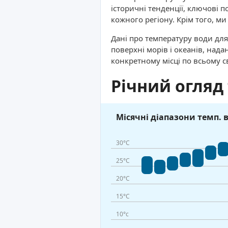
історичні тенденції, ключові п
кожного регіону. Крім того, м
Дані про температуру води для
поверхні морів і океанів, над
конкретному місці по всьому с
Річний огляд
Місячні діапазони темп. 
30°C
25°C
20°C
15°C
10°c