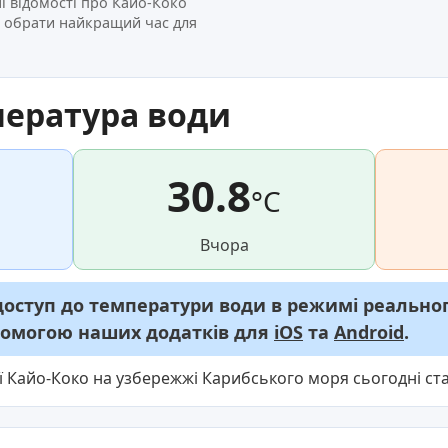
ні відомості про Кайо-Коко
і обрати найкращий час для
пература води
30.8
°C
Вчора
ступ до температури води в режимі реального
опомогою наших додатків для
iOS
та
Android
.
ї Кайо-Коко на узбережжі Карибського моря сьогодні ст