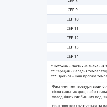
СЕР 8
СЕР 9
СЕР 10
СЕР 11
СЕР 12
СЕР 13
СЕР 14
* Поточна – Фактичне значення 
** Середня – Середня температур
*** Прогноз – Наш прогноз темп
Фактичні температури води біл
після сильних дощів або трива
холодніших глибинних вод, як
Наш прогноз ґрунтується на вл