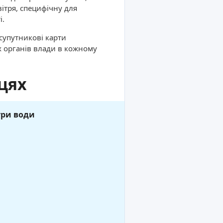
вітря, специфічну для
і.
 супутникові карти
х органів влади в кожному
цях
ури води