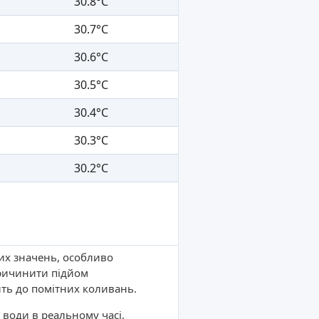
30.8°C
30.7°C
30.6°C
30.5°C
30.4°C
30.3°C
30.2°C
них значень, особливо
причинити підйом
ть до помітних коливань.
 води в реальному часі,