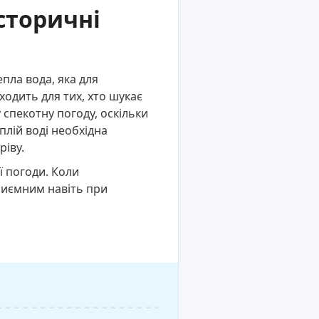
сторичні
пла вода, яка для
одить для тих, хто шукає
 спекотну погоду, оскільки
плій воді необхідна
ріву.
ї погоди. Коли
приємним навіть при