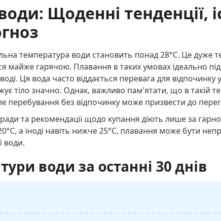
води: Щоденні тенденції, і
огноз
льна температура води становить понад 28°C. Це дуже те
я майже гарячою. Плавання в таких умовах ідеально підх
оді. Ця вода часто віддається перевага для відпочинку у
є тіло значно. Однак, важливо пам'ятати, що в такій те
ле перебування без відпочинку може призвести до перег
ради та рекомендації щодо купання діють лише за гарно
0°C, а іноді навіть нижче 25°C, плавання може бути не
і води.
тури води за останні 30 днів