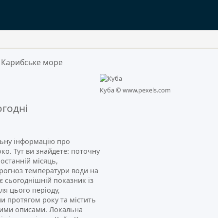
Карибське море
.
Куба ©
www.pexels.com
годні
альну інформацію про
ко. Тут ви знайдете: поточну
 останній місяць,
прогноз температури води на
ює сьогоднішній показник із
я цього періоду,
ни протягом року та містить
кими описами. Локальна