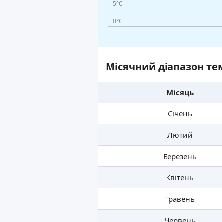
5°C
0°C
Місячний діапазон тем
Місяць
Січень
Лютий
Березень
Квітень
Травень
Червень