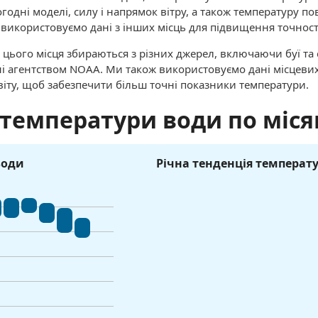
огодні моделі, силу і напрямок вітру, а також температуру по
и використовуємо дані з інших місць для підвищення точност
 цього місця збираються з різних джерел, включаючи буї та
ані агентством NOAA. Ми також використовуємо дані місцеви
віту, щоб забезпечити більш точні показники температури.
 температури води по міся
води
Річна тенденція температ