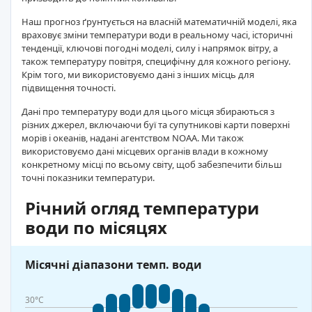
Наш прогноз ґрунтується на власній математичній моделі, яка
враховує зміни температури води в реальному часі, історичні
тенденції, ключові погодні моделі, силу і напрямок вітру, а
також температуру повітря, специфічну для кожного регіону.
Крім того, ми використовуємо дані з інших місць для
підвищення точності.
Дані про температуру води для цього місця збираються з
різних джерел, включаючи буї та супутникові карти поверхні
морів і океанів, надані агентством NOAA. Ми також
використовуємо дані місцевих органів влади в кожному
конкретному місці по всьому світу, щоб забезпечити більш
точні показники температури.
Річний огляд температури
води по місяцях
Місячні діапазони темп. води
30°C