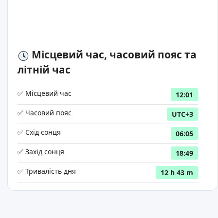
Місцевий час, часовий пояс та
літній час
✅ Місцевий час
12:01
✅ Часовий пояс
UTC+3
✅ Схід сонця
06:05
✅ Захід сонця
18:49
✅ Тривалість дня
12 h 43 m