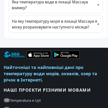
Яка температура води в локації Массауа
взимку?
На яку температуру моря в локації Массауа я
можу розраховувати наступного місяця?
Найточніші та найповніші дані про
температуру води морів, океанів, озер та
річок в Інтернеті.
НАШІ ПРОЕКТИ РІЗНИМИ МОВАМИ
Temperatura e Ujit
SQ