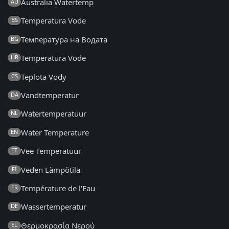
Australia Watertemp
AU
Temperatura Vode
BS
Температура на Водата
BG
Temperatura Vode
HR
Teplota Vody
CS
Vandtemperatur
DA
Watertemperatuur
NL
Water Temperature
EN
Vee Temperatuur
ET
Veden Lämpötila
FI
Température de l'Eau
FR
Wassertemperatur
DE
Θερμοκρασία Νερού
EL