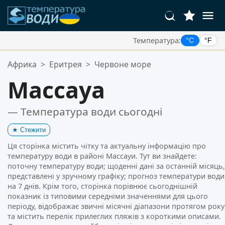
Температура:
°C
°F
Ваші Улюблені Місця:
Африка
>
Еритрея
>
Червоне море
Ваш список обраного порожній.
Массауа
— Температура води сьогодні
★
Стежити
Ця сторінка містить чітку та актуальну інформацію про
температуру води в районі Массауи. Тут ви знайдете:
поточну температуру води; щоденні дані за останній місяць,
представлені у зручному графіку; прогноз температури води
на 7 днів. Крім того, сторінка порівнює сьогоднішній
показник із типовими середніми значеннями для цього
періоду, відображає звичні місячні діапазони протягом року
та містить перелік прилеглих пляжів з короткими описами.