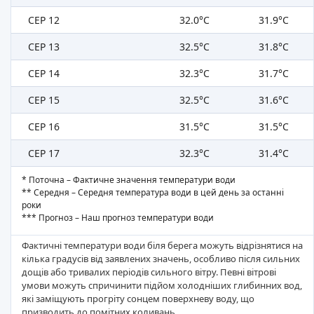
СЕР 12
32.0°C
31.9°C
СЕР 13
32.5°C
31.8°C
СЕР 14
32.3°C
31.7°C
СЕР 15
32.5°C
31.6°C
СЕР 16
31.5°C
31.5°C
СЕР 17
32.3°C
31.4°C
* Поточна – Фактичне значення температури води
** Середня – Середня температура води в цей день за останні
роки
*** Прогноз – Наш прогноз температури води
Фактичні температури води біля берега можуть відрізнятися на
кілька градусів від заявлених значень, особливо після сильних
дощів або тривалих періодів сильного вітру. Певні вітрові
умови можуть спричинити підйом холодніших глибинних вод,
які заміщують прогріту сонцем поверхневу воду, що
призводить до помітних коливань.