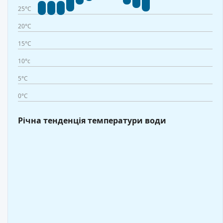
25°C
20°C
15°C
10°c
5°C
0°C
Річна тенденція температури води