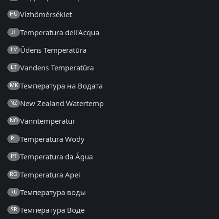
Vízhőmérséklet
HU
Temperatura dell'Acqua
IT
Ūdens Temperatūra
LV
Vandens Temperatūra
LT
Температура на Водата
MK
New Zealand Watertemp
NZ
Vanntemperatur
NO
Temperatura Wody
PL
Temperatura da Água
PT
Temperatura Apei
RO
Температура воды
RU
Температура Воде
SR