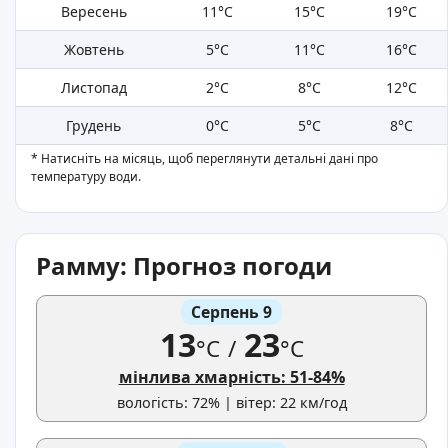
Вересень
11°C
15°C
19°C
Жовтень
5°C
11°C
16°C
Листопад
2°C
8°C
12°C
Грудень
0°C
5°C
8°C
* Натисніть на місяць, щоб переглянути детальні дані про
температуру води.
Рамму: Прогноз погоди
Серпень 9
13
23
°C
/
°C
мінлива хмарність: 51-84%
вологість: 72% | вітер: 22 км/год