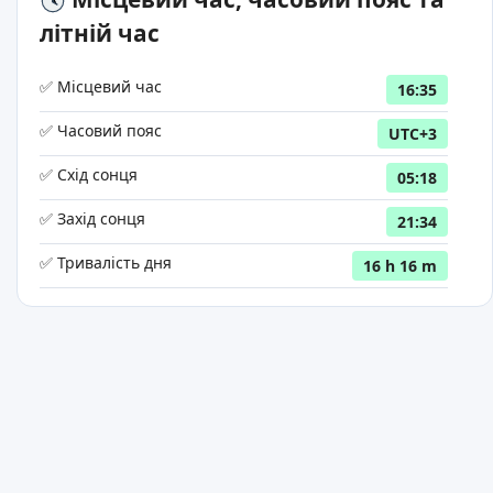
літній час
✅ Місцевий час
16:35
✅ Часовий пояс
UTC+3
✅ Схід сонця
05:18
✅ Захід сонця
21:34
✅ Тривалість дня
16 h 16 m