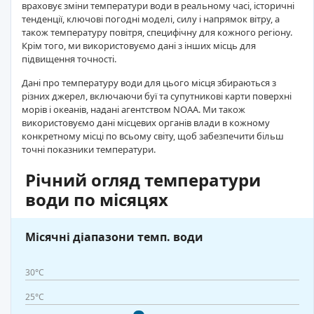
враховує зміни температури води в реальному часі, історичні
тенденції, ключові погодні моделі, силу і напрямок вітру, а
також температуру повітря, специфічну для кожного регіону.
Крім того, ми використовуємо дані з інших місць для
підвищення точності.
Дані про температуру води для цього місця збираються з
різних джерел, включаючи буї та супутникові карти поверхні
морів і океанів, надані агентством NOAA. Ми також
використовуємо дані місцевих органів влади в кожному
конкретному місці по всьому світу, щоб забезпечити більш
точні показники температури.
Річний огляд температури
води по місяцях
Місячні діапазони темп. води
30°C
25°C