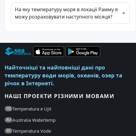
На яку температуру моря в локації Рамму я
можу розраховувати наступного місяця?
Найточніші та найповніші дані про
температуру води морів, океанів, озер та
річок в Інтернеті.
НАШІ ПРОЕКТИ РІЗНИМИ МОВАМИ
Temperatura e Ujit
SQ
Australia Watertemp
AU
Temperatura Vode
BS