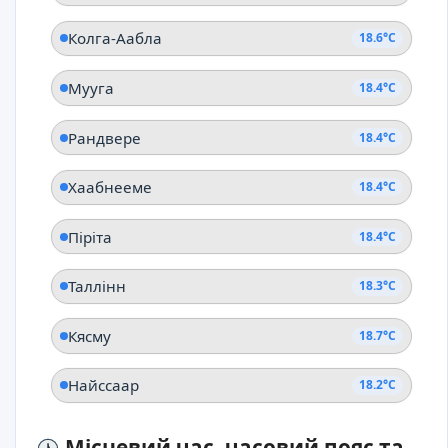
Колга-Аабла
18.6°C
Мууга
18.4°C
Рандвере
18.4°C
Хаабнееме
18.4°C
Піріта
18.4°C
Таллінн
18.3°C
Кясму
18.7°C
Найссаар
18.2°C
Місцевий час, часовий пояс та