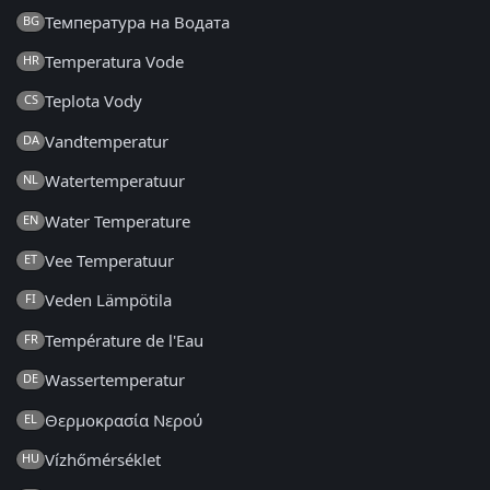
Температура на Водата
BG
Temperatura Vode
HR
Teplota Vody
CS
Vandtemperatur
DA
Watertemperatuur
NL
Water Temperature
EN
Vee Temperatuur
ET
Veden Lämpötila
FI
Température de l'Eau
FR
Wassertemperatur
DE
Θερμοκρασία Νερού
EL
Vízhőmérséklet
HU