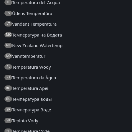
Temperatura dell'Acqua
IT
Ūdens Temperatūra
LV
Vandens Temperatūra
LT
Температура на Водата
MK
New Zealand Watertemp
NZ
Vanntemperatur
NO
Temperatura Wody
PL
Temperatura da Água
PT
Temperatura Apei
RO
Температура воды
RU
Температура Воде
SR
Teplota Vody
SK
Temperatura Vode
SL