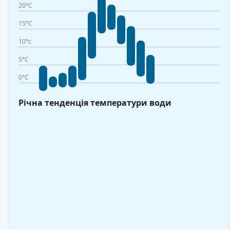
20°C
15°C
10°c
5°C
0°C
Річна тенденція температури води