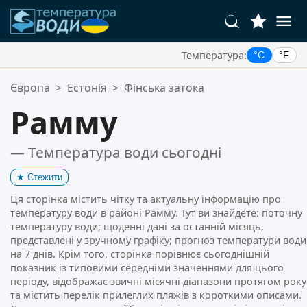
Температура:
°C
°F
Ваші Улюблені Місця:
Європа
>
Естонія
>
Фінська затока
Ваш список обраного порожній.
Рамму
— Температура води сьогодні
★
Стежити
Ця сторінка містить чітку та актуальну інформацію про
температуру води в районі Рамму. Тут ви знайдете: поточну
температуру води; щоденні дані за останній місяць,
представлені у зручному графіку; прогноз температури води
на 7 днів. Крім того, сторінка порівнює сьогоднішній
показник із типовими середніми значеннями для цього
періоду, відображає звичні місячні діапазони протягом року
та містить перелік прилеглих пляжів з короткими описами.