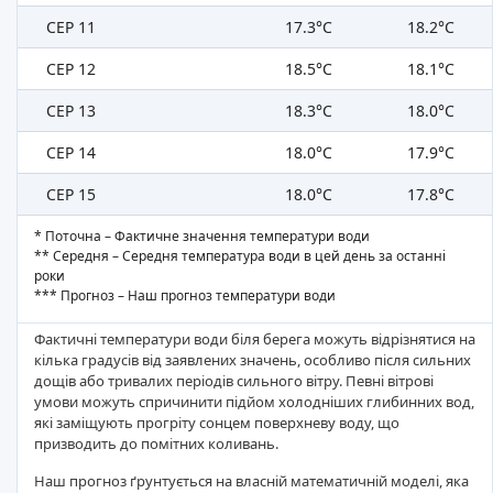
СЕР 11
17.3°C
18.2°C
СЕР 12
18.5°C
18.1°C
СЕР 13
18.3°C
18.0°C
СЕР 14
18.0°C
17.9°C
СЕР 15
18.0°C
17.8°C
* Поточна – Фактичне значення температури води
** Середня – Середня температура води в цей день за останні
роки
*** Прогноз – Наш прогноз температури води
Фактичні температури води біля берега можуть відрізнятися на
кілька градусів від заявлених значень, особливо після сильних
дощів або тривалих періодів сильного вітру. Певні вітрові
умови можуть спричинити підйом холодніших глибинних вод,
які заміщують прогріту сонцем поверхневу воду, що
призводить до помітних коливань.
Наш прогноз ґрунтується на власній математичній моделі, яка