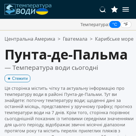
Температура:
°C
°F
Ваші Улюблені Місця:
Центральна Америка
>
Гватемала
>
Карибське море
Ваш список обраного порожній.
Пунта-де-Пальма
— Температура води сьогодні
★
Стежити
Ця сторінка містить чітку та актуальну інформацію про
температуру води в районі Пунта-де-Пальми. Тут ви
знайдете: поточну температуру води; щоденні дані за
останній місяць, представлені у зручному графіку; прогноз
температури води на 7 днів. Крім того, сторінка порівнює
сьогоднішній показник із типовими середніми значеннями
для цього періоду, відображає звичні місячні діапазони
протягом року та містить перелік прилеглих пляжів з