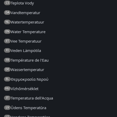
Teplota Vody
CS
Vandtemperatur
DA
Watertemperatuur
NL
Water Temperature
EN
Vee Temperatuur
ET
Veden Lämpötila
FI
Température de l'Eau
FR
Wassertemperatur
DE
Θερμοκρασία Νερού
EL
Vízhőmérséklet
HU
Temperatura dell'Acqua
IT
Ūdens Temperatūra
LV
LT