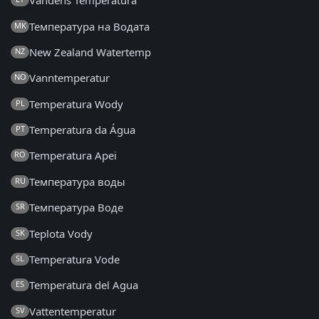
Vandens Temperatūra
Температура на Водата
MK
New Zealand Watertemp
NZ
Vanntemperatur
NO
Temperatura Wody
PL
Temperatura da Água
PT
Temperatura Apei
RO
Температура воды
RU
Температура Воде
SR
Teplota Vody
SK
Temperatura Vode
SL
Temperatura del Agua
ES
Vattentemperatur
SV