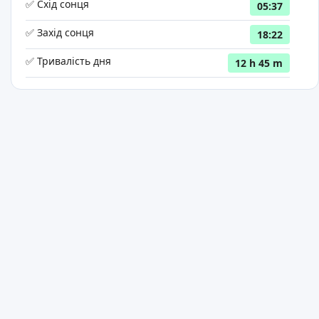
✅ Схід сонця
05:37
✅ Захід сонця
18:22
✅ Тривалість дня
12 h 45 m