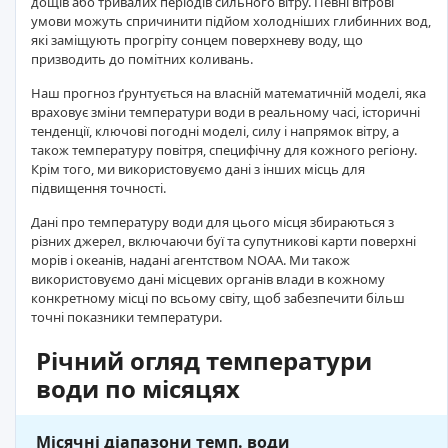
дощів або тривалих періодів сильного вітру. Певні вітрові
умови можуть спричинити підйом холодніших глибинних вод,
які заміщують прогріту сонцем поверхневу воду, що
призводить до помітних коливань.
Наш прогноз ґрунтується на власній математичній моделі, яка
враховує зміни температури води в реальному часі, історичні
тенденції, ключові погодні моделі, силу і напрямок вітру, а
також температуру повітря, специфічну для кожного регіону.
Крім того, ми використовуємо дані з інших місць для
підвищення точності.
Дані про температуру води для цього місця збираються з
різних джерел, включаючи буї та супутникові карти поверхні
морів і океанів, надані агентством NOAA. Ми також
використовуємо дані місцевих органів влади в кожному
конкретному місці по всьому світу, щоб забезпечити більш
точні показники температури.
Річний огляд температури
води по місяцях
Місячні діапазони темп. води