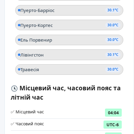
Пуерто-Барріос
30.1°C
Пуерто-Кортес
30.0°C
Ель Порвенир
30.0°C
Лівінгстон
30.1°C
Травесія
30.0°C
Місцевий час, часовий пояс та
літній час
✅ Місцевий час
04:04
✅ Часовий пояс
UTC-6