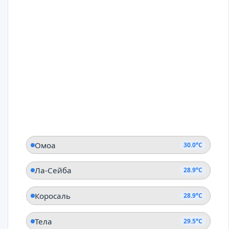
Омоа
30.0°C
Ла-Сейба
28.9°C
Коросаль
28.9°C
Тела
29.5°C