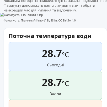
Локальна погода на найближчі дні та загальні відомості про
Фамагусту допоможуть вам спланувати візит і обрати
найкращий час для купання та відпочинку.
Фамагуста, Північний Кіпр ©
By Elifir, CC BY-SA 4.0
Поточна температура води
28.7
°C
Сьогодні
28.7
°C
Вчора