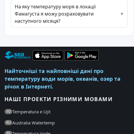
На яку температуру моря в локації
Фамагуста я можу розраховувати
наступного місяця?
Найточніші та найповніші дані про
температуру води морів, океанів, озер та
річок в Інтернеті.
НАШІ ПРОЕКТИ РІЗНИМИ МОВАМИ
Temperatura e Ujit
SQ
Australia Watertemp
AU
Temperatura Vode
BS