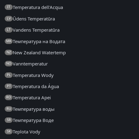
Temperatura dell'Acqua
IT
Ūdens Temperatūra
LV
Vandens Temperatūra
LT
Температура на Водата
MK
New Zealand Watertemp
NZ
Vanntemperatur
NO
Temperatura Wody
PL
Temperatura da Água
PT
Temperatura Apei
RO
Температура воды
RU
Температура Воде
SR
Teplota Vody
SK