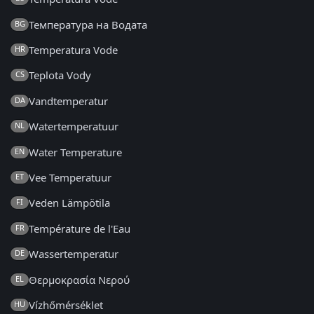
Температура на Водата
BG
Temperatura Vode
HR
Teplota Vody
CS
Vandtemperatur
DA
Watertemperatuur
NL
Water Temperature
EN
Vee Temperatuur
ET
Veden Lämpötila
FI
Température de l'Eau
FR
Wassertemperatur
DE
Θερμοκρασία Νερού
EL
Vízhőmérséklet
HU