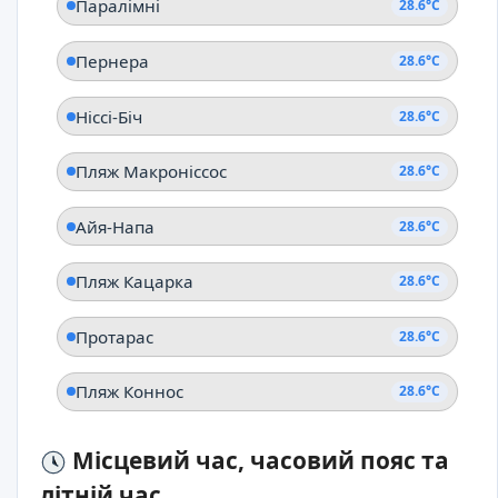
Паралімні
28.6°C
Пернера
28.6°C
Ніссі-Біч
28.6°C
Пляж Макроніссос
28.6°C
Айя-Напа
28.6°C
Пляж Кацарка
28.6°C
Протарас
28.6°C
Пляж Коннос
28.6°C
Місцевий час, часовий пояс та
літній час