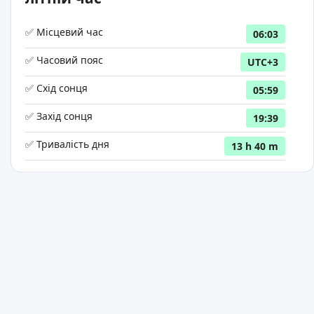
✅ Місцевий час
06:03
✅ Часовий пояс
UTC+3
✅ Схід сонця
05:59
✅ Захід сонця
19:39
✅ Тривалість дня
13 h 40 m