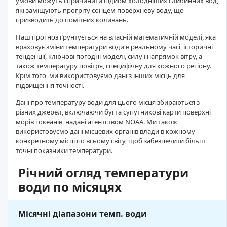
умови можуть спричинити підйом холодніших глибинних вод,
які заміщують прогріту сонцем поверхневу воду, що
призводить до помітних коливань.
Наш прогноз ґрунтується на власній математичній моделі, яка
враховує зміни температури води в реальному часі, історичні
тенденції, ключові погодні моделі, силу і напрямок вітру, а
також температуру повітря, специфічну для кожного регіону.
Крім того, ми використовуємо дані з інших місць для
підвищення точності.
Дані про температуру води для цього місця збираються з
різних джерел, включаючи буї та супутникові карти поверхні
морів і океанів, надані агентством NOAA. Ми також
використовуємо дані місцевих органів влади в кожному
конкретному місці по всьому світу, щоб забезпечити більш
точні показники температури.
Річний огляд температури
води по місяцях
Місячні діапазони темп. води