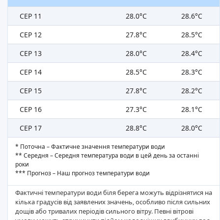
СЕР 11
28.0°C
28.6°C
СЕР 12
27.8°C
28.5°C
СЕР 13
28.0°C
28.4°C
СЕР 14
28.5°C
28.3°C
СЕР 15
27.8°C
28.2°C
СЕР 16
27.3°C
28.1°C
СЕР 17
28.8°C
28.0°C
* Поточна – Фактичне значення температури води
** Середня – Середня температура води в цей день за останні
роки
*** Прогноз – Наш прогноз температури води
Фактичні температури води біля берега можуть відрізнятися на
кілька градусів від заявлених значень, особливо після сильних
дощів або тривалих періодів сильного вітру. Певні вітрові