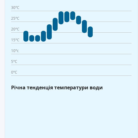
30°C
25°C
20°C
15°C
10°c
5°C
0°C
Річна тенденція температури води