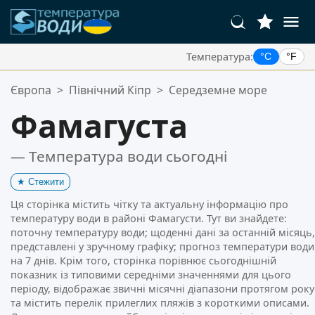
Температура:
°C
°F
Ваші Улюблені Місця:
Європа
>
Північний Кіпр
>
Середземне море
Ваш список обраного порожній.
Фамагуста
— Температура води сьогодні
★
Стежити
Ця сторінка містить чітку та актуальну інформацію про
температуру води в районі Фамагусти. Тут ви знайдете:
поточну температуру води; щоденні дані за останній місяць,
представлені у зручному графіку; прогноз температури води
на 7 днів. Крім того, сторінка порівнює сьогоднішній
показник із типовими середніми значеннями для цього
періоду, відображає звичні місячні діапазони протягом року
та містить перелік прилеглих пляжів з короткими описами.