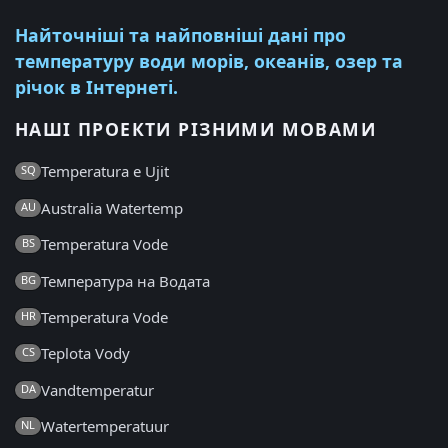
Найточніші та найповніші дані про
температуру води морів, океанів, озер та
річок в Інтернеті.
НАШІ ПРОЕКТИ РІЗНИМИ МОВАМИ
Temperatura e Ujit
SQ
Australia Watertemp
AU
Temperatura Vode
BS
Температура на Водата
BG
Temperatura Vode
HR
Teplota Vody
CS
Vandtemperatur
DA
Watertemperatuur
NL