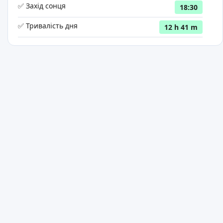
✅ Захід сонця
18:30
✅ Тривалість дня
12 h 41 m