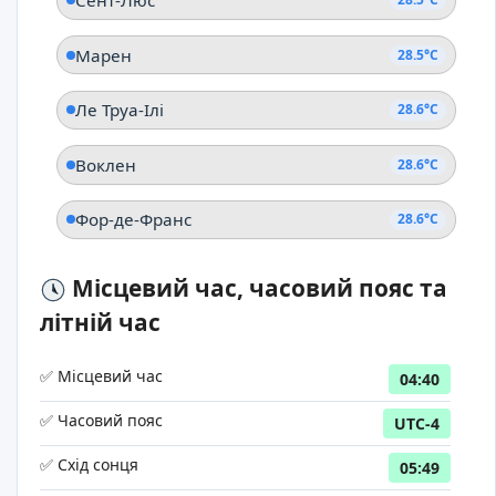
Сент-Люс
Марен
28.5°C
Ле Труа-Ілі
28.6°C
Воклен
28.6°C
Фор-де-Франс
28.6°C
Місцевий час, часовий пояс та
літній час
✅ Місцевий час
04:40
✅ Часовий пояс
UTC-4
✅ Схід сонця
05:49