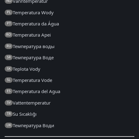
Vanntemperatur
NO
Temperatura Wody
PL
Temperatura da Água
PT
Temperatura Apei
RO
Температура воды
RU
Температура Воде
SR
Teplota Vody
SK
Temperatura Vode
SL
Temperatura del Agua
ES
Vattentemperatur
SV
Su Sıcaklığı
TR
Температура Води
UK