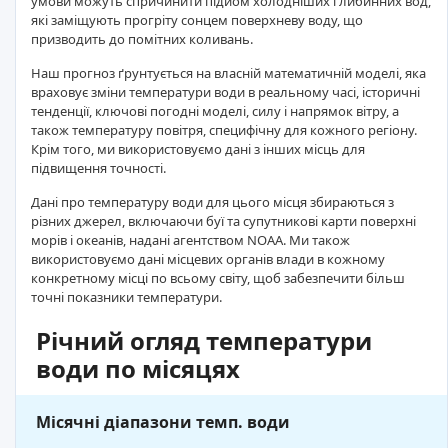
умови можуть спричинити підйом холодніших глибинних вод,
які заміщують прогріту сонцем поверхневу воду, що
призводить до помітних коливань.
Наш прогноз ґрунтується на власній математичній моделі, яка
враховує зміни температури води в реальному часі, історичні
тенденції, ключові погодні моделі, силу і напрямок вітру, а
також температуру повітря, специфічну для кожного регіону.
Крім того, ми використовуємо дані з інших місць для
підвищення точності.
Дані про температуру води для цього місця збираються з
різних джерел, включаючи буї та супутникові карти поверхні
морів і океанів, надані агентством NOAA. Ми також
використовуємо дані місцевих органів влади в кожному
конкретному місці по всьому світу, щоб забезпечити більш
точні показники температури.
Річний огляд температури
води по місяцях
Місячні діапазони темп. води