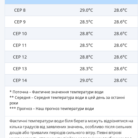
СЕР 8
29.0°C
28.6°C
СЕР 9
28.5°C
28.6°C
СЕР 10
28.8°C
28.6°C
СЕР 11
28.5°C
28.6°C
СЕР 12
28.8°C
28.6°C
СЕР 13
28.3°C
28.6°C
СЕР 14
29.0°C
28.6°C
* Поточна – Фактичне значення температури води
** Середня – Середня температура води в цей день за останні
роки
*** Прогноз – Наш прогноз температури води
Фактичні температури води біля берега можуть відрізнятися на
кілька градусів від заявлених значень, особливо після сильних
дощів або тривалих періодів сильного вітру. Певні вітрові