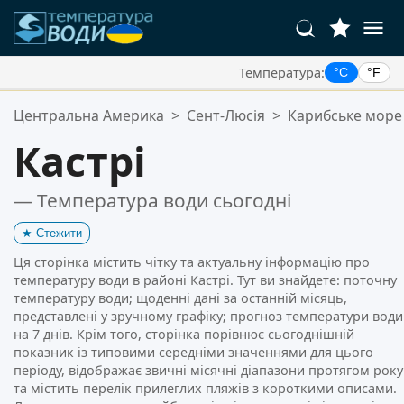
Температура:
°C
°F
Ваші Улюблені Місця:
Центральна Америка
>
Сент-Люсія
>
Карибське море
Ваш список обраного порожній.
Кастрі
— Температура води сьогодні
★
Стежити
Ця сторінка містить чітку та актуальну інформацію про
температуру води в районі Кастрі. Тут ви знайдете: поточну
температуру води; щоденні дані за останній місяць,
представлені у зручному графіку; прогноз температури води
на 7 днів. Крім того, сторінка порівнює сьогоднішній
показник із типовими середніми значеннями для цього
періоду, відображає звичні місячні діапазони протягом року
та містить перелік прилеглих пляжів з короткими описами.