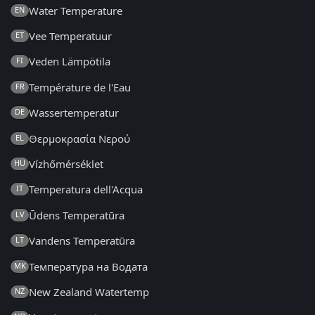
Water Temperature
EN
Vee Temperatuur
ET
Veden Lämpötila
FI
Température de l'Eau
FR
Wassertemperatur
DE
Θερμοκρασία Νερού
EL
Vízhőmérséklet
HU
Temperatura dell'Acqua
IT
Ūdens Temperatūra
LV
Vandens Temperatūra
LT
Температура на Водата
MK
New Zealand Watertemp
NZ