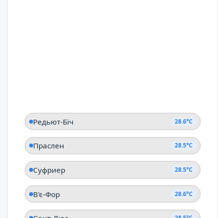
Редьют-Біч
28.6°C
Праслен
28.5°C
Суфриер
28.5°C
В'є-Фор
28.6°C
28.5°C