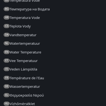
Temperatura Vode
Температура на Водата
BG
Temperatura Vode
HR
Teplota Vody
CS
Vandtemperatur
DA
Watertemperatuur
NL
Water Temperature
EN
Vee Temperatuur
ET
Veden Lämpötila
FI
Température de l'Eau
FR
Wassertemperatur
DE
Θερμοκρασία Νερού
EL
Vízhőmérséklet
HU