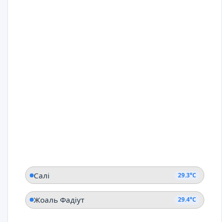
Салі
29.3°C
Жоаль Фадіут
29.4°C