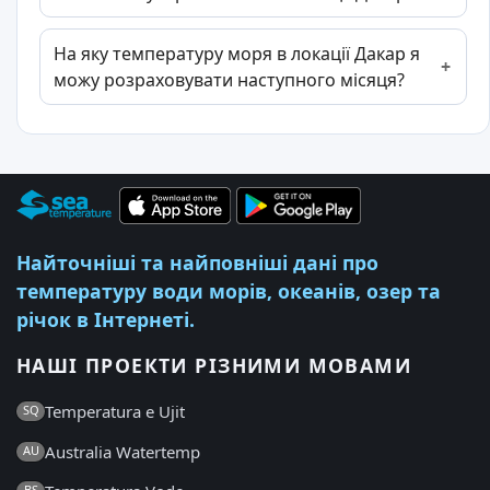
На яку температуру моря в локації Дакар я
можу розраховувати наступного місяця?
Найточніші та найповніші дані про
температуру води морів, океанів, озер та
річок в Інтернеті.
НАШІ ПРОЕКТИ РІЗНИМИ МОВАМИ
Temperatura e Ujit
SQ
Australia Watertemp
AU
BS