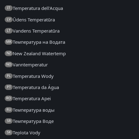
Temperatura dell'Acqua
IT
Ūdens Temperatūra
LV
Vandens Temperatūra
LT
Температура на Водата
MK
New Zealand Watertemp
NZ
Vanntemperatur
NO
Temperatura Wody
PL
Temperatura da Água
PT
Temperatura Apei
RO
Температура воды
RU
Температура Воде
SR
Teplota Vody
SK