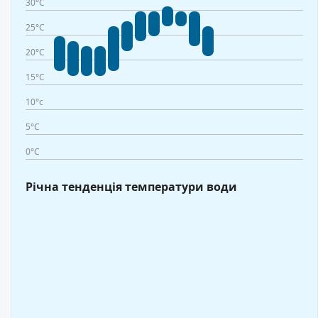
30°C
25°C
20°C
15°C
10°c
5°C
0°C
Річна тенденція температури води