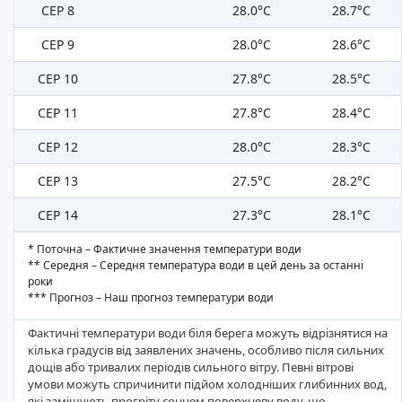
СЕР 8
28.0°C
28.7°C
СЕР 9
28.0°C
28.6°C
СЕР 10
27.8°C
28.5°C
СЕР 11
27.8°C
28.4°C
СЕР 12
28.0°C
28.3°C
СЕР 13
27.5°C
28.2°C
СЕР 14
27.3°C
28.1°C
* Поточна – Фактичне значення температури води
** Середня – Середня температура води в цей день за останні
роки
*** Прогноз – Наш прогноз температури води
Фактичні температури води біля берега можуть відрізнятися на
кілька градусів від заявлених значень, особливо після сильних
дощів або тривалих періодів сильного вітру. Певні вітрові
умови можуть спричинити підйом холодніших глибинних вод,
які заміщують прогріту сонцем поверхневу воду, що