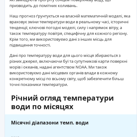
призводить до помітних коливань.
Наш прогноз ґрунтується на власній математичній моделі, яка
враховує зміни температури води в реальному часі, історичні
тенденції, ключові погодні моделі, силу і напрямок вітру, а
також температуру повітря, специфічну для кожного регіону.
Крім того, ми використовуємо дані з інших місць для
підвищення точності.
Дані про температуру води для цього місця збираються з
різних джерел, включаючи буї та супутникові карти поверхні
морів і океанів, надані агентством NOAA. Ми також
використовуємо дані місцевих органів влади в кожному
конкретному місці по всьому світу, щоб забезпечити більш
точні показники температури.
Річний огляд температури
води по місяцях
Місячні діапазони темп. води