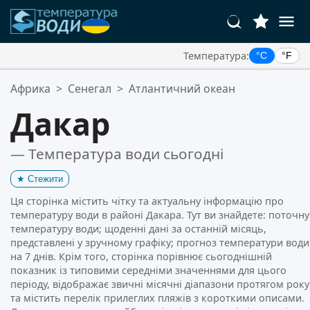
Температура:
°C
°F
Ваші Улюблені Місця:
Африка
>
Сенегал
>
Атлантичний океан
Ваш список обраного порожній.
Дакар
— Температура води сьогодні
★
Стежити
Ця сторінка містить чітку та актуальну інформацію про
температуру води в районі Дакара. Тут ви знайдете: поточну
температуру води; щоденні дані за останній місяць,
представлені у зручному графіку; прогноз температури води
на 7 днів. Крім того, сторінка порівнює сьогоднішній
показник із типовими середніми значеннями для цього
періоду, відображає звичні місячні діапазони протягом року
та містить перелік прилеглих пляжів з короткими описами.