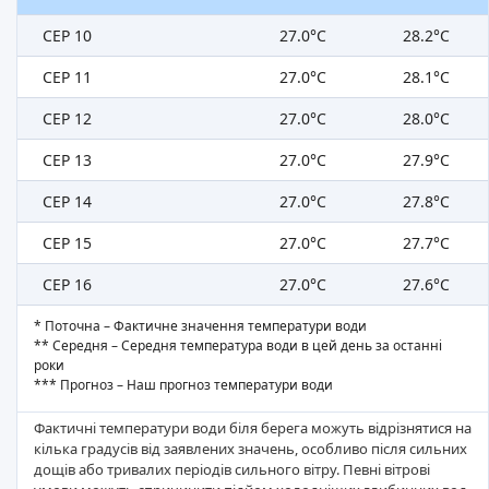
СЕР 10
27.0°C
28.2°C
СЕР 11
27.0°C
28.1°C
СЕР 12
27.0°C
28.0°C
СЕР 13
27.0°C
27.9°C
СЕР 14
27.0°C
27.8°C
СЕР 15
27.0°C
27.7°C
СЕР 16
27.0°C
27.6°C
* Поточна – Фактичне значення температури води
** Середня – Середня температура води в цей день за останні
роки
*** Прогноз – Наш прогноз температури води
Фактичні температури води біля берега можуть відрізнятися на
кілька градусів від заявлених значень, особливо після сильних
дощів або тривалих періодів сильного вітру. Певні вітрові