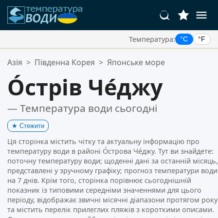
Температура:
°C
°F
Ваші Улюблені Місця:
Азія
>
Південна Корея
>
Японське море
Ваш список обраного порожній.
О́стрів Че́джу
— Температура води сьогодні
★
Стежити
Ця сторінка містить чітку та актуальну інформацію про
температуру води в районі О́строва Че́джу. Тут ви знайдете:
поточну температуру води; щоденні дані за останній місяць,
представлені у зручному графіку; прогноз температури води
на 7 днів. Крім того, сторінка порівнює сьогоднішній
показник із типовими середніми значеннями для цього
періоду, відображає звичні місячні діапазони протягом року
та містить перелік прилеглих пляжів з короткими описами.