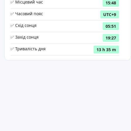
✅ Місцевий час
15:48
✅ Часовий пояс
UTC+9
✅ Схід сонця
05:51
✅ Захід сонця
19:27
✅ Тривалість дня
13 h 35 m