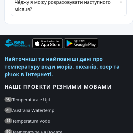
Че́джу я можу розраховувати наступного
місяця?
Найточніші та найповніші дані про
температуру води морів, океанів, озер та
річок в Інтернеті.
НАШІ ПРОЕКТИ РІЗНИМИ МОВАМИ
Temperatura e Ujit
SQ
Australia Watertemp
AU
Temperatura Vode
BS
Температура на Водата
BG