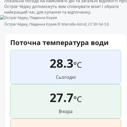
Локальна погода на найближчі дні та загальні відомості про
О́стрів Че́джу допоможуть вам спланувати візит і обрати
найкращий час для купання та відпочинку.
О́стрів Че́джу, Південна Корея ©
Marcella Astrid, CC BY-SA 3.0
Поточна температура води
28.3
°C
Сьогодні
27.7
°C
Вчора