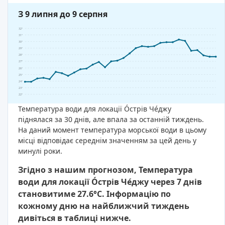
З 9 липня до 9 серпня
32°
31°
30°
29°
28°
27°
26°
25°
24°
23°
22°
Температура води для локації О́стрів Че́джу
піднялася за 30 днів, але впала за останній тиждень.
На даний момент температура морської води в цьому
місці відповідає середнім значенням за цей день у
минулі роки.
Згідно з нашим прогнозом, Температура
води для локації О́стрів Че́джу через 7 днів
становитиме 27.6°C. Інформацію по
кожному дню на найближчий тиждень
дивіться в таблиці нижче.