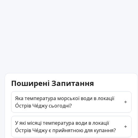
Поширені Запитання
Яка температура морської води в локації
О́стрів Че́джу сьогодні?
У які місяці температура води в локації
О́стрів Че́джу є прийнятною для купання?