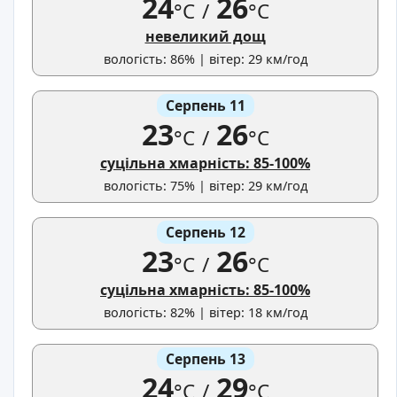
24
26
°C
/
°C
невеликий дощ
вологість: 86% | вітер: 29 км/год
Серпень 11
23
26
°C
/
°C
суцільна хмарність: 85-100%
вологість: 75% | вітер: 29 км/год
Серпень 12
23
26
°C
/
°C
суцільна хмарність: 85-100%
вологість: 82% | вітер: 18 км/год
Серпень 13
24
29
°C
/
°C