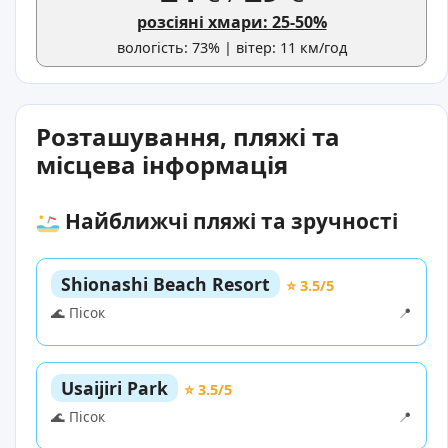
розсіяні хмари: 25-50%
вологість: 73% | вітер: 11 км/год
Розташування, пляжі та
місцева інформація
Найближчі пляжі та зручності
Shionashi Beach Resort
⭐ 3.5/5
🌊 Пісок
📍
Usaijiri Park
⭐ 3.5/5
🌊 Пісок
📍