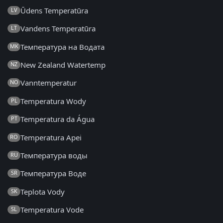
Ūdens Temperatūra
LV
Vandens Temperatūra
LT
Температура на Водата
MK
New Zealand Watertemp
NZ
Vanntemperatur
NO
Temperatura Wody
PL
Temperatura da Água
PT
Temperatura Apei
RO
Температура воды
RU
Температура Воде
SR
Teplota Vody
SK
Temperatura Vode
SL