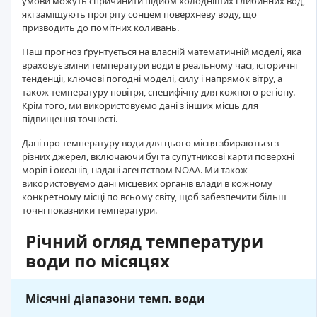
умови можуть спричинити підйом холодніших глибинних вод,
які заміщують прогріту сонцем поверхневу воду, що
призводить до помітних коливань.
Наш прогноз ґрунтується на власній математичній моделі, яка
враховує зміни температури води в реальному часі, історичні
тенденції, ключові погодні моделі, силу і напрямок вітру, а
також температуру повітря, специфічну для кожного регіону.
Крім того, ми використовуємо дані з інших місць для
підвищення точності.
Дані про температуру води для цього місця збираються з
різних джерел, включаючи буї та супутникові карти поверхні
морів і океанів, надані агентством NOAA. Ми також
використовуємо дані місцевих органів влади в кожному
конкретному місці по всьому світу, щоб забезпечити більш
точні показники температури.
Річний огляд температури
води по місяцях
Місячні діапазони темп. води