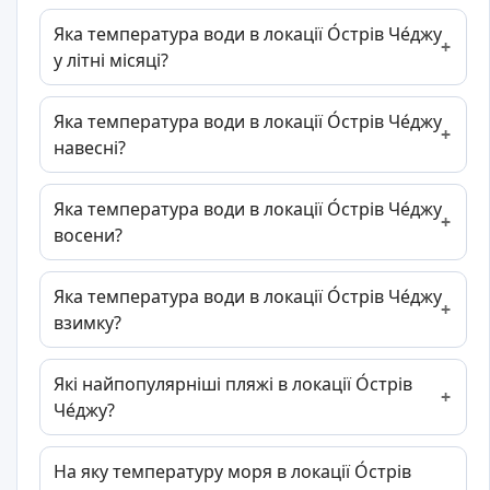
Яка температура води в локації О́стрів Че́джу
у літні місяці?
Яка температура води в локації О́стрів Че́джу
навесні?
Яка температура води в локації О́стрів Че́джу
восени?
Яка температура води в локації О́стрів Че́джу
взимку?
Які найпопулярніші пляжі в локації О́стрів
Че́джу?
На яку температуру моря в локації О́стрів