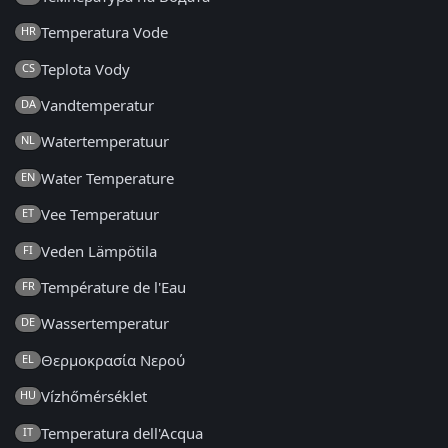
Temperatura Vode
HR
Teplota Vody
CS
Vandtemperatur
DA
Watertemperatuur
NL
Water Temperature
EN
Vee Temperatuur
ET
Veden Lämpötila
FI
Température de l'Eau
FR
Wassertemperatur
DE
Θερμοκρασία Νερού
EL
Vízhőmérséklet
HU
Temperatura dell'Acqua
IT