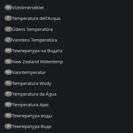
Vízhőmérséklet
HU
Temperatura dell'Acqua
IT
Ūdens Temperatūra
LV
Vandens Temperatūra
LT
Температура на Водата
MK
New Zealand Watertemp
NZ
Vanntemperatur
NO
Temperatura Wody
PL
Temperatura da Água
PT
Temperatura Apei
RO
Температура воды
RU
Температура Воде
SR