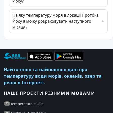
Йо́су?
На яку температуру моря в локації Прото́ка
Йо́су я можу розраховувати наступного
місяця?
Найточніші та найповніші дані про
температуру води морів, океанів, озер та
річок в Інтернеті.
НАШІ ПРОЕКТИ РІЗНИМИ МОВАМИ
Temperatura e Ujit
SQ
Australia Watertemp
AU