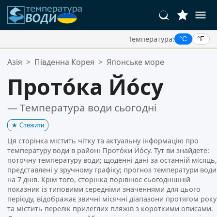
Температура:
°C
°F
Ваші Улюблені Місця:
Азія
>
Південна Корея
>
Японське море
Ваш список обраного порожній.
Прото́ка Йо́су
— Температура води сьогодні
★
Стежити
Ця сторінка містить чітку та актуальну інформацію про
температуру води в районі Прото́ки Йо́су. Тут ви знайдете:
поточну температуру води; щоденні дані за останній місяць,
представлені у зручному графіку; прогноз температури води
на 7 днів. Крім того, сторінка порівнює сьогоднішній
показник із типовими середніми значеннями для цього
періоду, відображає звичні місячні діапазони протягом року
та містить перелік прилеглих пляжів з короткими описами.