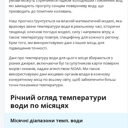
умови можуть спричинити підйом холодніших глибинних вод,
які заміщують прогріту сонцем поверхневу воду, що
призводить до помітних коливань.
Наш прогноз ґрунтується на власній математичній моделі, яка
враховує зміни температури води в реальному часі, історичні
тенденції, ключові погодні моделі, силу і напрямок вітру, а
також температуру повітря, специфічну для кожного регіону.
Крім того, ми використовуємо дані з інших місць для
підвищення точності.
Дані про температуру води для цього місця збираються з
різних джерел, включаючи буї та супутникові карти поверхні
морів і океанів, надані агентством NOAA. Ми також
використовуємо дані місцевих органів влади в кожному
конкретному місці по всьому світу, щоб забезпечити більш
точні показники температури.
Річний огляд температури
води по місяцях
Місячні діапазони темп. води