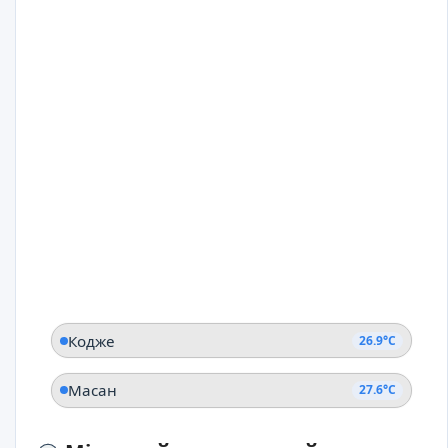
Кодже
26.9°C
Масан
27.6°C