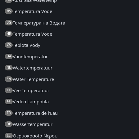
Temperatura Vode
BS
Температура на Водата
BG
Temperatura Vode
HR
Teplota Vody
CS
Vandtemperatur
DA
Watertemperatuur
NL
Water Temperature
EN
Vee Temperatuur
ET
Veden Lämpötila
FI
Température de l'Eau
FR
Wassertemperatur
DE
Θερμοκρασία Νερού
EL