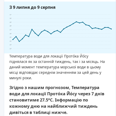
З 9 липня до 9 серпня
31°
30°
29°
28°
27°
26°
25°
24°
23°
22°
Температура води для локації Прото́ка Йо́су
піднялася як за останній тиждень, так і за місяць. На
даний момент температура морської води в цьому
місці відповідає середнім значенням за цей день у
минулі роки.
Згідно з нашим прогнозом, Температура
води для локації Прото́ка Йо́су через 7 днів
становитиме 27.5°C. Інформацію по
кожному дню на найближчий тиждень
дивіться в таблиці нижче.