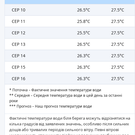
СЕР 10
26.5°C
27.5°C
СЕР 11
25.8°C
27.5°C
СЕР 12
25.5°C
27.5°C
СЕР 13
26.5°C
27.5°C
СЕР 14
26.3°C
27.5°C
СЕР 15
26.3°C
27.5°C
СЕР 16
26.3°C
27.5°C
* Поточна – Фактичне значення температури води
** Середня – Середня температура води в цей день за останні
роки
*** Прогноз – Наш прогноз температури води
Фактичні температури води біля берега можуть відрізнятися на
кілька градусів від заявлених значень, особливо після сильних
дощів або тривалих періодів сильного вітру. Певні вітрові