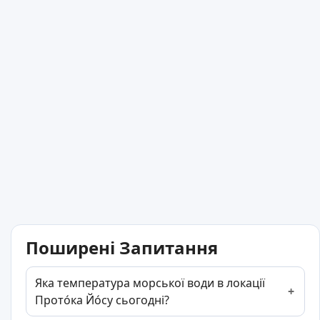
Поширені Запитання
Яка температура морської води в локації
Прото́ка Йо́су сьогодні?