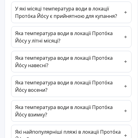
У які місяці температура води в локації
Прото́ка Йо́су є прийнятною для купання?
Яка температура води в локації Прото́ка
Йо́су у літні місяці?
Яка температура води в локації Прото́ка
Йо́су навесні?
Яка температура води в локації Прото́ка
Йо́су восени?
Яка температура води в локації Прото́ка
Йо́су взимку?
Які найпопулярніші пляжі в локації Прото́ка