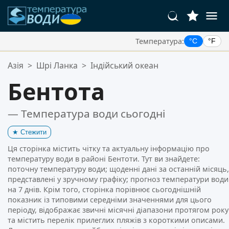
Температура:
°C
°F
Ваші Улюблені Місця:
Азія
>
Шрі Ланка
>
Індійський океан
Ваш список обраного порожній.
Бентота
— Температура води сьогодні
★
Стежити
Ця сторінка містить чітку та актуальну інформацію про
температуру води в районі Бентоти. Тут ви знайдете:
поточну температуру води; щоденні дані за останній місяць,
представлені у зручному графіку; прогноз температури води
на 7 днів. Крім того, сторінка порівнює сьогоднішній
показник із типовими середніми значеннями для цього
періоду, відображає звичні місячні діапазони протягом року
та містить перелік прилеглих пляжів з короткими описами.