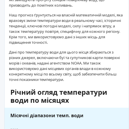
призводить до помітних коливань.
Наш прогноз ґрунтується на власній математичній моделі, яка
враховує зміни температури води в реальному часі, історичні
тенденції, ключові погодні моделі, силу і напрямок вітру, а
також температуру повітря, специфічну для кожного регіону.
Крім того, ми використовуємо дані з інших місць для
підвищення точності.
Дані про температуру води для цього місця збираються з
різних джерел, включаючи буї та супутникові карти поверхні
морів і океанів, надані агентством NOAA. Ми також
використовуємо дані місцевих органів влади в кожному
конкретному місці по всьому світу, щоб забезпечити більш
точні показники температури.
Річний огляд температури
води по місяцях
Місячні діапазони темп. води