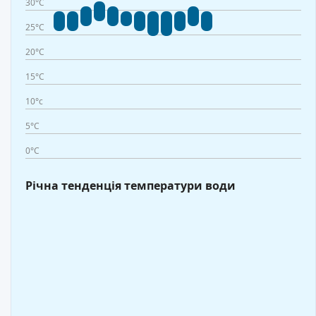
30°C
25°C
20°C
15°C
10°c
5°C
0°C
Річна тенденція температури води