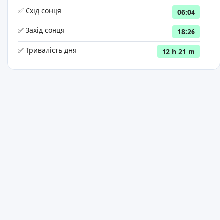
✅ Схід сонця
06:04
✅ Захід сонця
18:26
✅ Тривалість дня
12 h 21 m