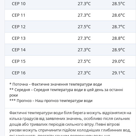
СЕР 10
27.3°C
28.5°C
СЕР 11
27.3°C
28.6°C
СЕР 12
27.5°C
28.7°C
СЕР 13
27.3°C
28.8°C
СЕР 14
27.3°C
28.9°C
СЕР 15
27.5°C
29.0°C
СЕР 16
27.3°C
29.1°C
* Поточна – Фактичне значення температури води
** Середня – Середня температура води в цей день за останні
роки
*** Прогноз – Наш прогноз температури води
Фактичні температури води біля берега можуть відрізнятися на
кілька градусів від заявлених значень, особливо після сильних
дощів або тривалих періодів сильного вітру. Певні вітрові
умови можуть спричинити підйом холодніших глибинних вод,
які заміщують прогріту сонцем поверхневу воду, що