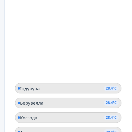
Індурува
28.4°C
Берувелла
28.4°C
Косгода
28.4°C