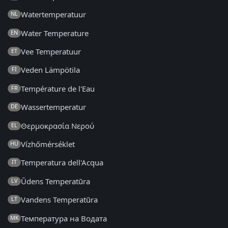
Watertemperatuur
NL
Water Temperature
EN
Vee Temperatuur
ET
Veden Lämpötila
FI
Température de l'Eau
FR
Wassertemperatur
DE
Θερμοκρασία Νερού
EL
Vízhőmérséklet
HU
Temperatura dell'Acqua
IT
Ūdens Temperatūra
LV
Vandens Temperatūra
LT
Температура на Водата
MK