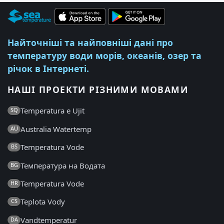
Найточніші та найповніші дані про
температуру води морів, океанів, озер та
річок в Інтернеті.
НАШІ ПРОЕКТИ РІЗНИМИ МОВАМИ
Temperatura e Ujit
SQ
Australia Watertemp
AU
Temperatura Vode
BS
Температура на Водата
BG
Temperatura Vode
HR
Teplota Vody
CS
Vandtemperatur
DA