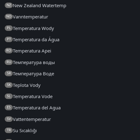
New Zealand Watertemp
NZ
Vanntemperatur
NO
Temperatura Wody
PL
Temperatura da Água
PT
Temperatura Apei
RO
Температура воды
RU
Температура Воде
SR
Teplota Vody
SK
Temperatura Vode
SL
Temperatura del Agua
ES
Vattentemperatur
SV
Su Sıcaklığı
TR