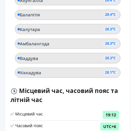
Ахунгалла
28.4°C
Балапітія
28.4°C
Калутара
28.3°C
Амбалангода
28.3°C
Ваддува
28.3°C
Хіккадува
28.1°C
Місцевий час, часовий пояс та
літній час
✅ Місцевий час
19:12
✅ Часовий пояс
UTC+6