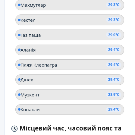
Махмутлар
29.3°C
Кестел
29.3°C
Газіпаша
29.0°C
Аланія
29.4°C
Пляж Клеопатра
29.4°C
Дінек
29.4°C
Музкент
28.9°C
Конакли
29.4°C
Місцевий час, часовий пояс та