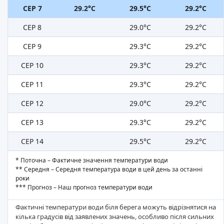
СЕР 7
29.2°C
29.5°C
29.2°C
СЕР 8
29.0°C
29.2°C
СЕР 9
29.3°C
29.2°C
СЕР 10
29.3°C
29.2°C
СЕР 11
29.3°C
29.2°C
СЕР 12
29.0°C
29.2°C
СЕР 13
29.3°C
29.2°C
СЕР 14
29.5°C
29.2°C
* Поточна – Фактичне значення температури води
** Середня – Середня температура води в цей день за останні
роки
*** Прогноз – Наш прогноз температури води
Фактичні температури води біля берега можуть відрізнятися на
кілька градусів від заявлених значень, особливо після сильних