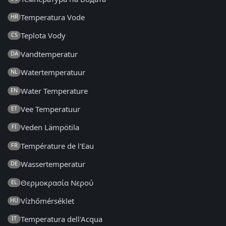
Temperatura Vode
HR
Teplota Vody
CS
Vandtemperatur
DA
Watertemperatuur
NL
Water Temperature
EN
Vee Temperatuur
ET
Veden Lämpötila
FI
Température de l'Eau
FR
Wassertemperatur
DE
Θερμοκρασία Νερού
EL
Vízhőmérséklet
HU
Temperatura dell'Acqua
IT