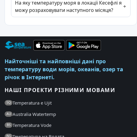
На яку температуру моря в локації Кесефлі я
можу розраховувати наступного місяця?
Найточніші та найповніші дані про
температуру води морів, океанів, озер та
річок в Інтернеті.
НАШІ ПРОЕКТИ РІЗНИМИ МОВАМИ
Temperatura e Ujit
SQ
Australia Watertemp
AU
Temperatura Vode
BS
Температура на Водата
BG