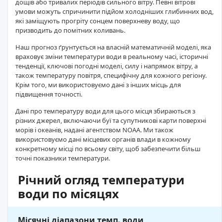
дощів або тривалих періодів сильного вітру. Певні вітрові
умови можуть спричинити підйом холодніших глибинних вод,
які заміщують прогріту сонцем поверхневу воду, що
призводить до помітних коливань.
Наш прогноз ґрунтується на власній математичній моделі, яка
враховує зміни температури води в реальному часі, історичні
тенденції, ключові погодні моделі, силу і напрямок вітру, а
також температуру повітря, специфічну для кожного регіону.
Крім того, ми використовуємо дані з інших місць для
підвищення точності.
Дані про температуру води для цього місця збираються з
різних джерел, включаючи буї та супутникові карти поверхні
морів і океанів, надані агентством NOAA. Ми також
використовуємо дані місцевих органів влади в кожному
конкретному місці по всьому світу, щоб забезпечити більш
точні показники температури.
Річний огляд температури
води по місяцях
Місячні діапазони темп. води