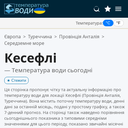
Температура:
°C
°F
Ваші Улюблені Місця:
Європа
>
Туреччина
>
Провінція Анталія
>
Ваш список обраного порожній.
Середземне море
Кесефлі
— Температура води сьогодні
★
Стежити
Ця сторінка пропонує чітку та актуальну інформацію про
температуру води для локації Кесефлі (Провінція Анталія,
Туреччина). Вона містить поточну температуру води, денні
дані за останній місяць, подані у простому графіку, а також
7-денний прогноз. На сторінці також наведено порівняння
сьогоднішнього показника з типовими середніми
значеннями для цього періоду, показано звичайні місячні