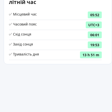
літній час
✅ Місцевий час
05:52
✅ Часовий пояс
UTC+3
✅ Схід сонця
06:01
✅ Захід сонця
19:53
✅ Тривалість дня
13 h 51 m