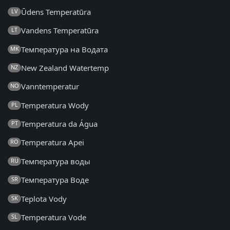
Ūdens Temperatūra
LV
Vandens Temperatūra
LT
Температура на Водата
MK
New Zealand Watertemp
NZ
Vanntemperatur
NO
Temperatura Wody
PL
Temperatura da Água
PT
Temperatura Apei
RO
Температура воды
RU
Температура Воде
SR
Teplota Vody
SK
Temperatura Vode
SL