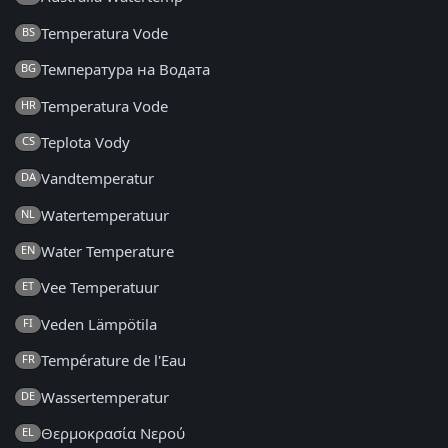
Temperatura Vode
BS
Температура на Водата
BG
Temperatura Vode
HR
Teplota Vody
CS
Vandtemperatur
DA
Watertemperatuur
NL
Water Temperature
EN
Vee Temperatuur
ET
Veden Lämpötila
FI
Température de l'Eau
FR
Wassertemperatur
DE
Θερμοκρασία Νερού
EL