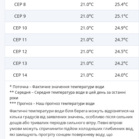
СЕР 8
21.0°C
25.4°C
СЕР 9
21.0°C
25.1°C
СЕР 10
21.0°C
24.9°C
СЕР 11
21.0°C
24.7°C
СЕР 12
21.0°C
24.5°C
СЕР 13
21.0°C
24.2°C
СЕР 14
21.0°C
24.0°C
* Поточна – Фактичне значення температури води
** Середня – Середня температура води в цей день за останні
роки
*** Прогноз – Наш прогноз температури води
Фактичні температури води біля берега можуть відрізнятися на
кілька градусів від заявлених значень, особливо після сильних
дощів або тривалих періодів сильного вітру. Певні вітрові
умови можуть спричинити підйом холодніших глибинних вод,
які заміщують прогріту сонцем поверхневу воду, що