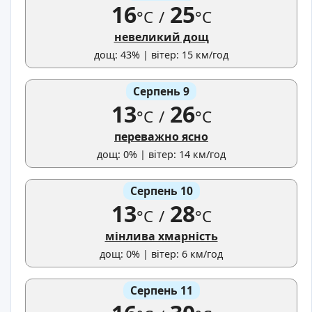
16
25
°C
/
°C
невеликий дощ
дощ: 43% | вітер: 15 км/год
Серпень 9
13
26
°C
/
°C
переважно ясно
дощ: 0% | вітер: 14 км/год
Серпень 10
13
28
°C
/
°C
мінлива хмарність
дощ: 0% | вітер: 6 км/год
Серпень 11