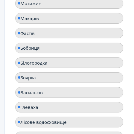
Мотижин
Макарів
Фастів
Бобриця
Білогородка
Боярка
Васильків
Глеваха
Лісове водосховище