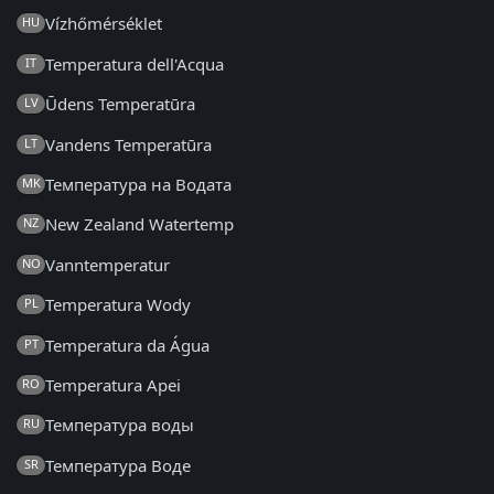
Vízhőmérséklet
HU
Temperatura dell'Acqua
IT
Ūdens Temperatūra
LV
Vandens Temperatūra
LT
Температура на Водата
MK
New Zealand Watertemp
NZ
Vanntemperatur
NO
Temperatura Wody
PL
Temperatura da Água
PT
Temperatura Apei
RO
Температура воды
RU
Температура Воде
SR