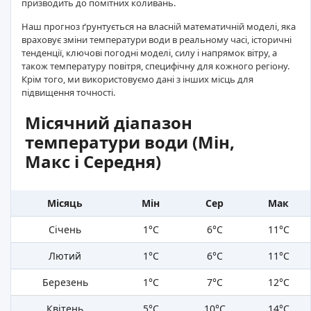
призводить до помітних коливань.
Наш прогноз ґрунтується на власній математичній моделі, яка
враховує зміни температури води в реальному часі, історичні
тенденції, ключові погодні моделі, силу і напрямок вітру, а
також температуру повітря, специфічну для кожного регіону.
Крім того, ми використовуємо дані з інших місць для
підвищення точності.
Місячний діапазон
температури води (Мін,
Макс і Середня)
Місяць
Мін
Сер
Мак
Січень
1°C
6°C
11°C
Лютий
1°C
6°C
11°C
Березень
1°C
7°C
12°C
Квітень
5°C
10°C
14°C