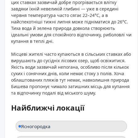
цих ставках зазвичай добре прогрівається влітку
завдяки їхній невеликій глибині — уже в середині
червня температура часто сягає 22–24°C, а в
найспекотніші тижні липня може підніматися до 26°C.
Тиха вода й зелена природа довкола створюють
ідеальні умови для спокійного відпочинку, риболовлі чи
купання в теплі дні.
Місцеві жителі часто купаються в сільських ставках або
вирушають до сусідніх лісових озер, щоб освіжитися.
Якість води зазвичай непогана, особливо після кількох
сухих і сонячних днів, коли немає стоку з полів. Хоча
облаштованих пляжів тут немає, навколишня природа
Бишева пропонує чимало затишних місць для купання
та відпочинку подалі від міського шуму.
Найближчі локації
Ясногородка