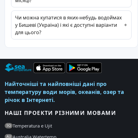
місяці?
Чи можна купатися в яких-небудь водоймах
у Бишеві (Україна) і які є доступні варіанти
для цього?
Найточніші та найповніші дані про
температуру води морів, океанів, озер та
річок в Інтернеті.
НАШІ ПРОЕКТИ РІЗНИМИ МОВАМИ
Temperatura e Ujit
SQ
Australia Watertemp
AU