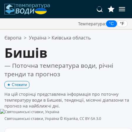
Температура:
°C
°F
Ваші Улюблені Місця:
Європа
>
Україна
>
Київська область
Ваш список обраного порожній.
Бишів
— Поточна температура води, річні
тренди та прогноз
★
Стежити
На цій сторінці представлена інформація про поточну
температуру води в Бишеві, тенденції, місячні діапазони та
прогноз на найближчі дні.
Святошинські ставки, Україна ©
Kiyanka, CC BY-SA 3.0