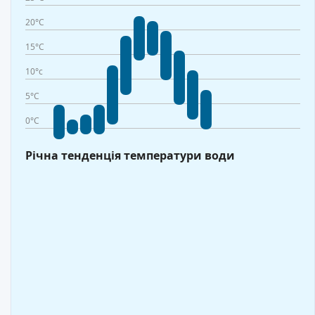
20°C
15°C
10°c
5°C
0°C
Річна тенденція температури води