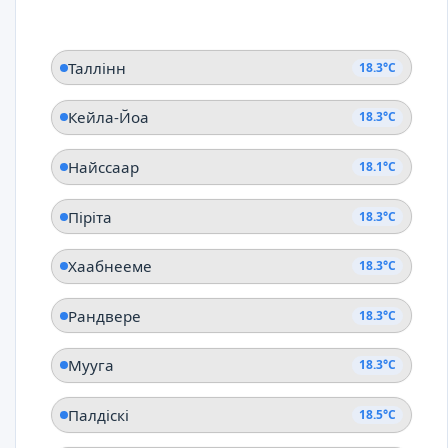
Таллінн
18.3°C
Кейла-Йоа
18.3°C
Найссаар
18.1°C
Піріта
18.3°C
Хаабнееме
18.3°C
Рандвере
18.3°C
Мууга
18.3°C
Палдіскі
18.5°C