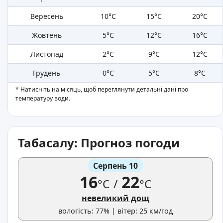
Вересень
10°C
15°C
20°C
Жовтень
5°C
12°C
16°C
Листопад
2°C
9°C
12°C
Грудень
0°C
5°C
8°C
* Натисніть на місяць, щоб переглянути детальні дані про
температуру води.
Табасалу: Прогноз погоди
Серпень 10
16
22
°C
/
°C
невеликий дощ
вологість: 77% | вітер: 25 км/год