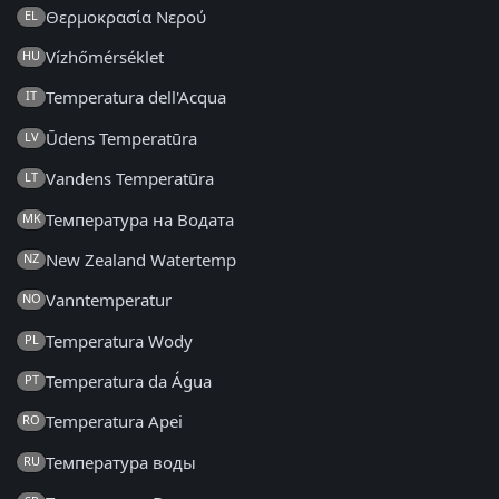
Θερμοκρασία Νερού
EL
Vízhőmérséklet
HU
Temperatura dell'Acqua
IT
Ūdens Temperatūra
LV
Vandens Temperatūra
LT
Температура на Водата
MK
New Zealand Watertemp
NZ
Vanntemperatur
NO
Temperatura Wody
PL
Temperatura da Água
PT
Temperatura Apei
RO
Температура воды
RU