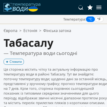
Температура:
°C
°F
Ваші Улюблені Місця:
Європа
>
Естонія
>
Фінська затока
Ваш список обраного порожній.
Табасалу
— Температура води сьогодні
★
Стежити
Ця сторінка містить чітку та актуальну інформацію про
температуру води в районі Табасалу. Тут ви знайдете:
поточну температуру води; щоденні дані за останній місяць,
представлені у зручному графіку; прогноз температури води
на 7 днів. Крім того, сторінка порівнює сьогоднішній
показник із типовими середніми значеннями для цього
періоду, відображає звичні місячні діапазони протягом року
та містить перелік прилеглих пляжів з короткими описами.