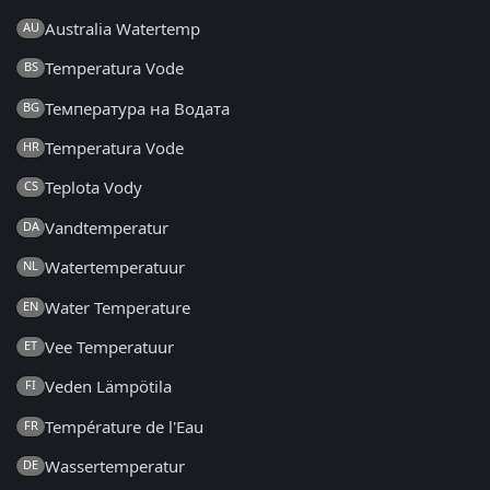
Australia Watertemp
AU
Temperatura Vode
BS
Температура на Водата
BG
Temperatura Vode
HR
Teplota Vody
CS
Vandtemperatur
DA
Watertemperatuur
NL
Water Temperature
EN
Vee Temperatuur
ET
Veden Lämpötila
FI
Température de l'Eau
FR
Wassertemperatur
DE