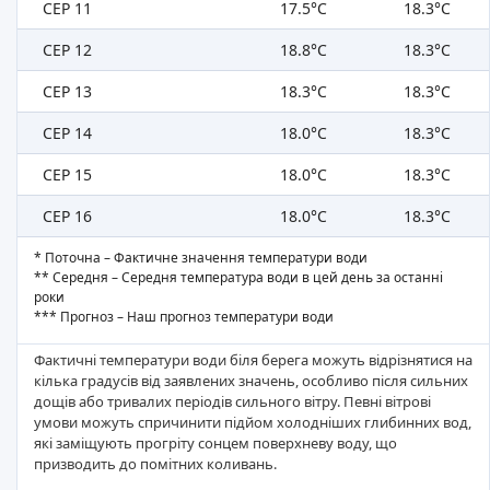
СЕР 11
17.5°C
18.3°C
СЕР 12
18.8°C
18.3°C
СЕР 13
18.3°C
18.3°C
СЕР 14
18.0°C
18.3°C
СЕР 15
18.0°C
18.3°C
СЕР 16
18.0°C
18.3°C
* Поточна – Фактичне значення температури води
** Середня – Середня температура води в цей день за останні
роки
*** Прогноз – Наш прогноз температури води
Фактичні температури води біля берега можуть відрізнятися на
кілька градусів від заявлених значень, особливо після сильних
дощів або тривалих періодів сильного вітру. Певні вітрові
умови можуть спричинити підйом холодніших глибинних вод,
які заміщують прогріту сонцем поверхневу воду, що
призводить до помітних коливань.