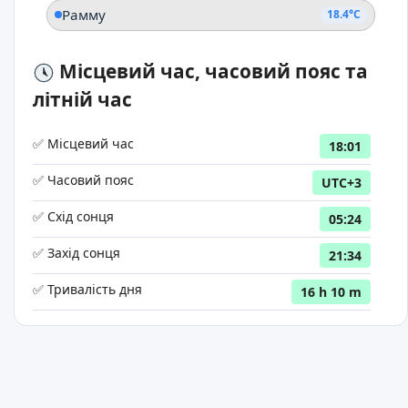
Рамму
18.4°C
Місцевий час, часовий пояс та
літній час
✅ Місцевий час
18:01
✅ Часовий пояс
UTC+3
✅ Схід сонця
05:24
✅ Захід сонця
21:34
✅ Тривалість дня
16 h 10 m