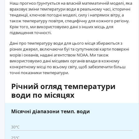
Наш прогноз ґрунтується на власній математичній моделі, яка
враховує зміни температури води в реальному часі, історичні
тенденції, ключові погодні моделі, силу і напрямок вітру, а
також температуру повітря, специфічну для кожного регіону.
Крім того, ми використовуємо дані з інших місць для
підвищення точності.
Дані про температуру води для цього місця збираються з
різних джерел, включаючи буї та супутникові карти поверхні
морів і океанів, надані агентством NOAA. Ми також
використовуємо дані місцевих органів влади в кожному
конкретному місці по всьому світу, щоб забезпечити більш
точні показники температури.
Річний огляд температури
води по місяцях
Місячні діапазони темп. води
30°C
25°C