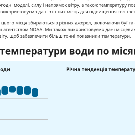
огодні моделі, силу і напрямок вітру, а також температуру по
и використовуємо дані з інших місць для підвищення точност
 цього місця збираються з різних джерел, включаючи буї та
ані агентством NOAA. Ми також використовуємо дані місцеви
віту, щоб забезпечити більш точні показники температури.
 температури води по міся
води
Річна тенденція температ