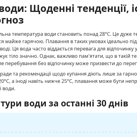
води: Щоденні тенденції, і
огноз
льна температура води становить понад 28°C. Це дуже те
я майже гарячою. Плавання в таких умовах ідеально підх
оді. Ця вода часто віддається перевага для відпочинку у
є тіло значно. Однак, важливо пам'ятати, що в такій те
ле перебування без відпочинку може призвести до перег
ради та рекомендації щодо купання діють лише за гарно
0°C, а іноді навіть нижче 25°C, плавання може бути не
і води.
тури води за останні 30 днів