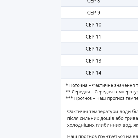
СЕР 8
СЕР 9
СЕР 10
СЕР 11
СЕР 12
СЕР 13
СЕР 14
* Поточна – Фактичне значення 
** Середня – Середня температур
*** Прогноз – Наш прогноз темп
Фактичні температури води біл
після сильних дощів або трива
холодніших глибинних вод, як
Наш прогноз ґрунтується на вл