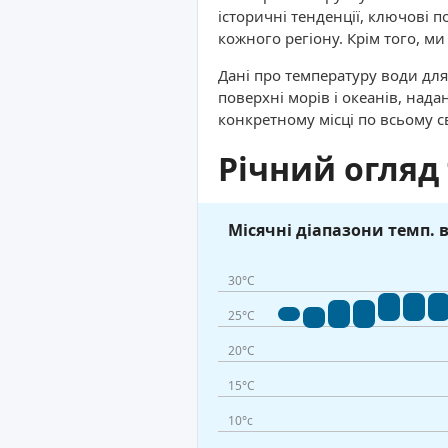
історичні тенденції, ключові п
кожного регіону. Крім того, м
Дані про температуру води для
поверхні морів і океанів, над
конкретному місці по всьому с
Річний огляд
Місячні діапазони темп. 
30°C
25°C
20°C
15°C
10°c