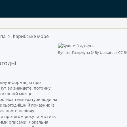
упа
>
Карибське море
.
Буянте, Гваделупа ©
By Utilisateur, CC B
годні
альну інформацію про
 Тут ви знайдете: поточну
 останній місяць,
прогноз температури води на
ює сьогоднішній показник із
я цього періоду,
ни протягом року та містить
кими описами. Локальна