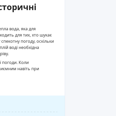
сторичні
пла вода, яка для
одить для тих, хто шукає
 спекотну погоду, оскільки
плій воді необхідна
ріву.
ї погоди. Коли
приємним навіть при