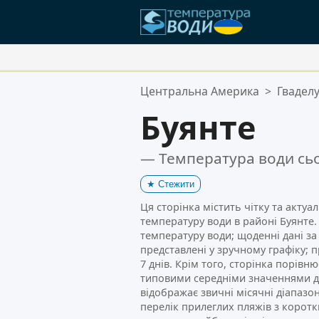
Ваші Улюблені Місця:
Центральна Америка
>
Гвадел
Ваш список обраного порожній
Буянте
— Температура води сьо
★
Стежити
Ця сторінка містить чітку та акту
температуру води в районі Буянте.
температуру води; щоденні дані за
представлені у зручному графіку; 
7 днів. Крім того, сторінка порівн
типовими середніми значеннями дл
відображає звичні місячні діапазо
перелік прилеглих пляжів з корот