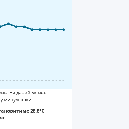
день. На даний момент
у минулі роки.
тановитиме 28.8°C.
че.