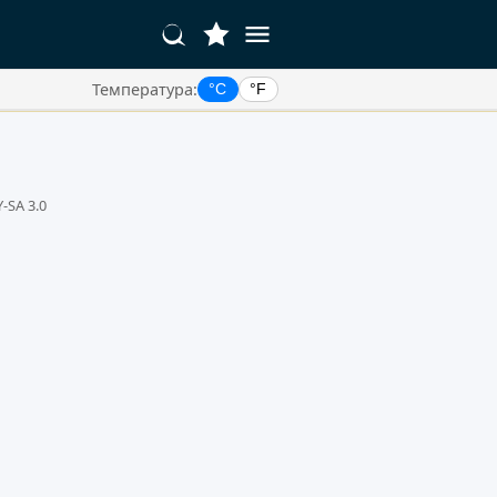
Температура:
°C
°F
Y-SA 3.0