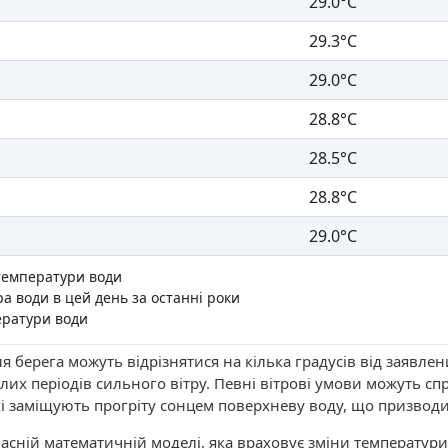
29.0°C
29.3°C
29.0°C
28.8°C
28.5°C
28.8°C
29.0°C
температури води
а води в цей день за останні роки
ератури води
я берега можуть відрізнятися на кілька градусів від заявле
лих періодів сильного вітру. Певні вітрові умови можуть с
і заміщують прогріту сонцем поверхневу воду, що призводи
асній математичній моделі, яка враховує зміни температури