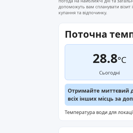
погода на найближчі дні та загальн
допоможуть вам спланувати візит 
купання та відпочинку.
Поточна тем
28.8
°C
Сьогодні
Отримайте миттєвий до
всіх інших місць за д
Температура води для локаці