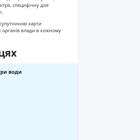
вітря, специфічну для
і.
 супутникові карти
х органів влади в кожному
цях
ури води