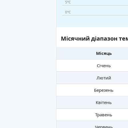
5°C
0°C
Місячний діапазон тем
Місяць
Січень
Лютий
Березень
Квітень
Травень
Червень