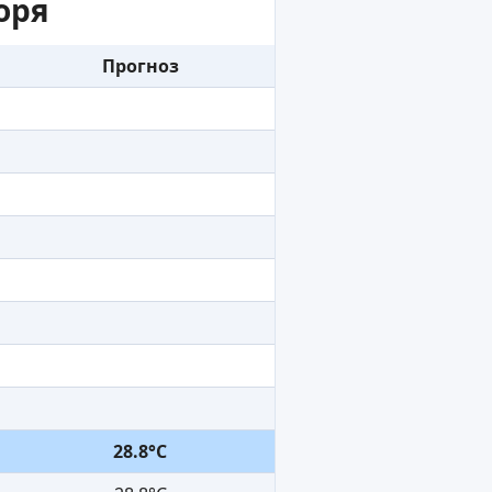
оря
Прогноз
28.8°C