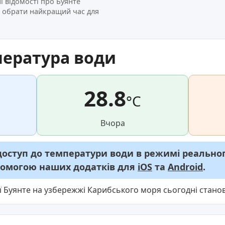
і відомості про Буянте
і обрати найкращий час для
пература води
28.8
°C
Вчора
ступ до температури води в режимі реального
опомогою наших додатків для
iOS
та
Android
.
ї Буянте на узбережжі Карибського моря сьогодні станов