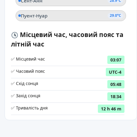
Сент-Анн
28.9°C
Пуент-Нуар
29.0°C
Місцевий час, часовий пояс та
літній час
✅ Місцевий час
03:07
✅ Часовий пояс
UTC-4
✅ Схід сонця
05:48
✅ Захід сонця
18:34
✅ Тривалість дня
12 h 46 m