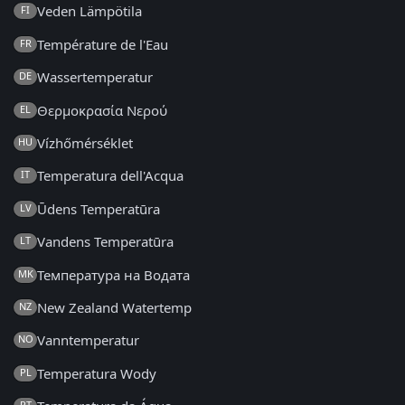
Veden Lämpötila
FI
Température de l'Eau
FR
Wassertemperatur
DE
Θερμοκρασία Νερού
EL
Vízhőmérséklet
HU
Temperatura dell'Acqua
IT
Ūdens Temperatūra
LV
Vandens Temperatūra
LT
Температура на Водата
MK
New Zealand Watertemp
NZ
Vanntemperatur
NO
Temperatura Wody
PL
PT