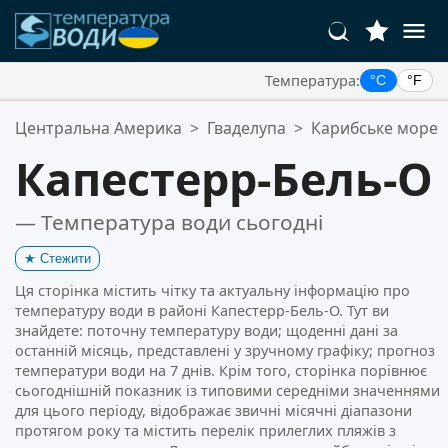
Температура:
°C
°F
Ваші Улюблені Місця:
Центральна Америка
>
Гваделупа
>
Карибське море
Ваш список обраного порожній.
Капестерр-Бель-О
— Температура води сьогодні
★
Стежити
Ця сторінка містить чітку та актуальну інформацію про
температуру води в районі Капестерр-Бель-О. Тут ви
знайдете: поточну температуру води; щоденні дані за
останній місяць, представлені у зручному графіку; прогноз
температури води на 7 днів. Крім того, сторінка порівнює
сьогоднішній показник із типовими середніми значеннями
для цього періоду, відображає звичні місячні діапазони
протягом року та містить перелік прилеглих пляжів з