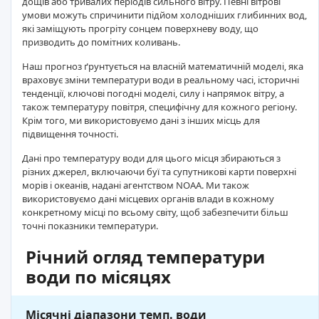
дощів або тривалих періодів сильного вітру. Певні вітрові
умови можуть спричинити підйом холодніших глибинних вод,
які заміщують прогріту сонцем поверхневу воду, що
призводить до помітних коливань.
Наш прогноз ґрунтується на власній математичній моделі, яка
враховує зміни температури води в реальному часі, історичні
тенденції, ключові погодні моделі, силу і напрямок вітру, а
також температуру повітря, специфічну для кожного регіону.
Крім того, ми використовуємо дані з інших місць для
підвищення точності.
Дані про температуру води для цього місця збираються з
різних джерел, включаючи буї та супутникові карти поверхні
морів і океанів, надані агентством NOAA. Ми також
використовуємо дані місцевих органів влади в кожному
конкретному місці по всьому світу, щоб забезпечити більш
точні показники температури.
Річний огляд температури
води по місяцях
Місячні діапазони темп. води