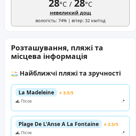
28
28
°C
/
°C
невеликий дощ
вологість: 74% | вітер: 32 км/год
Розташування, пляжі та
місцева інформація
Найближчі пляжі та зручності
La Madeleine
⭐ 3.5/5
🌊 Пісок
📍
Plage De L'Anse A La Fontaine
⭐ 3.5/5
🌊 Пісок
📍