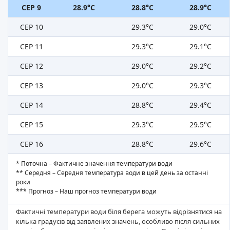
СЕР 9
28.9°C
28.8°C
28.9°C
СЕР 10
29.3°C
29.0°C
СЕР 11
29.3°C
29.1°C
СЕР 12
29.0°C
29.2°C
СЕР 13
29.0°C
29.3°C
СЕР 14
28.8°C
29.4°C
СЕР 15
29.3°C
29.5°C
СЕР 16
28.8°C
29.6°C
* Поточна – Фактичне значення температури води
** Середня – Середня температура води в цей день за останні
роки
*** Прогноз – Наш прогноз температури води
Фактичні температури води біля берега можуть відрізнятися на
кілька градусів від заявлених значень, особливо після сильних