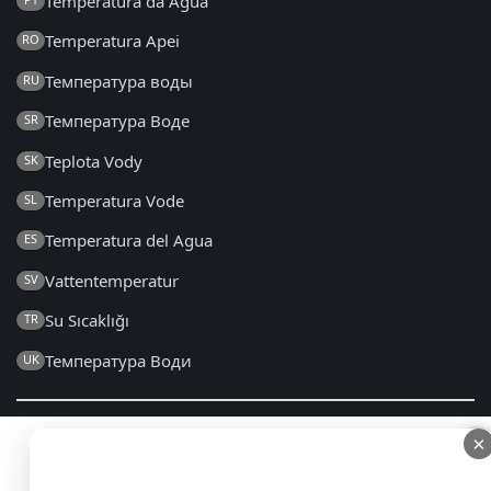
Temperatura da Água
Temperatura Apei
RO
Температура воды
RU
Температура Воде
SR
Teplota Vody
SK
Temperatura Vode
SL
Temperatura del Agua
ES
Vattentemperatur
SV
Su Sıcaklığı
TR
Температура Води
UK
×
×
2014 - 2026 © ukr.seatemperature.net – Всі права
захищені