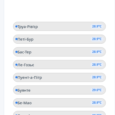
Труа-Рів'єр
28.9°C
Петі-Бур
28.9°C
Бас-Тер
28.9°C
Ле-Гозьє
28.9°C
Пуент-а-Пітр
28.9°C
Буянте
29.0°C
Бе-Мао
28.9°C