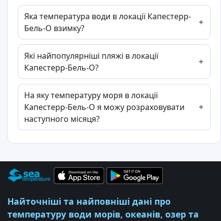
Яка температура води в локації Капестерр-
Бель-О взимку?
Які найпопулярніші пляжі в локації
Капестерр-Бель-О?
На яку температуру моря в локації
Капестерр-Бель-О я можу розраховувати
наступного місяця?
Найточніші та найповніші дані про
температуру води морів, океанів, озер та