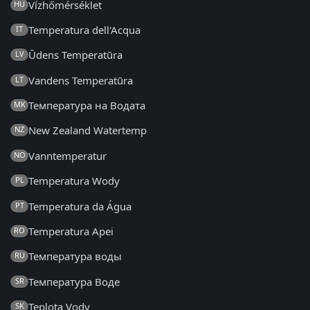
Vízhőmérséklet
HU
Temperatura dell'Acqua
IT
Ūdens Temperatūra
LV
Vandens Temperatūra
LT
Температура на Водата
MK
New Zealand Watertemp
NZ
Vanntemperatur
NO
Temperatura Wody
PL
Temperatura da Água
PT
Temperatura Apei
RO
Температура воды
RU
Температура Воде
SR
Teplota Vody
SK