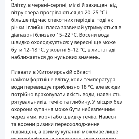
Влітку, в червні–серпні, мілкі й захищені від
вітру озера прогріваються до 20–25 °C і
більше під час спекотних періодів, тоді як
річки і глибші плеса зазвичай утримуються в
діапазоні близько 15–22 °C. Восени вода
швидко охолоджується: у вересні ще може
бути 12–18 °C, у жовтні 5–12 °C, в листопаді
наближається до нульових значень.
Плавати в Житомирській області
найкомфортніше влітку, коли температура
води перевищує приблизно 18 °C, але всюди
потрібно враховувати якість води, наявність
рятувальників, течію та глибину. У місцях без
охорони купання може бути небезпечним
через ями, корчі або швидку течію. Навесні
та восени ризики переохолодження
підвищені, а взимку купання можливе лише
як спеціалізована практика з дотриманням