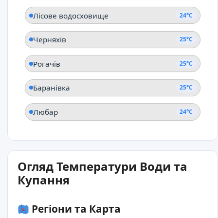
Лісове водосховище
24°C
Черняхів
25°C
Рогачів
25°C
Баранівка
25°C
Любар
24°C
Огляд Температури Води та
Купання
Регіони та Карта