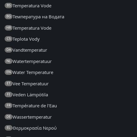
Temperatura Vode
BS
Температура на Водата
BG
Temperatura Vode
HR
Teplota Vody
CS
Vandtemperatur
DA
Watertemperatuur
NL
Water Temperature
EN
Vee Temperatuur
ET
Veden Lämpötila
FI
Température de l'Eau
FR
Wassertemperatur
DE
Θερμοκρασία Νερού
EL