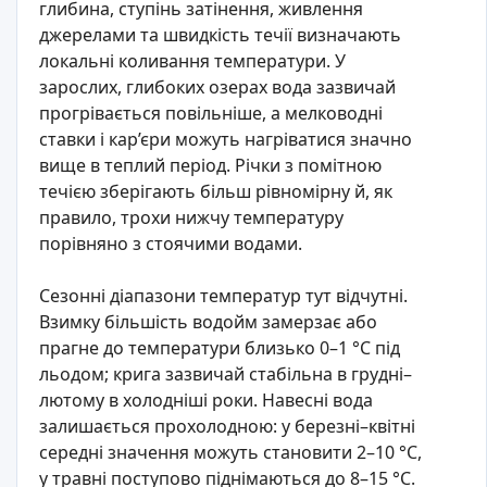
глибина, ступінь затінення, живлення
джерелами та швидкість течії визначають
локальні коливання температури. У
зарослих, глибоких озерах вода зазвичай
прогрівається повільніше, а мелководні
ставки і кар’єри можуть нагріватися значно
вище в теплий період. Річки з помітною
течією зберігають більш рівномірну й, як
правило, трохи нижчу температуру
порівняно з стоячими водами.
Сезонні діапазони температур тут відчутні.
Взимку більшість водойм замерзає або
прагне до температури близько 0–1 °C під
льодом; крига зазвичай стабільна в грудні–
лютому в холодніші роки. Навесні вода
залишається прохолодною: у березні–квітні
середні значення можуть становити 2–10 °C,
у травні поступово піднімаються до 8–15 °C.