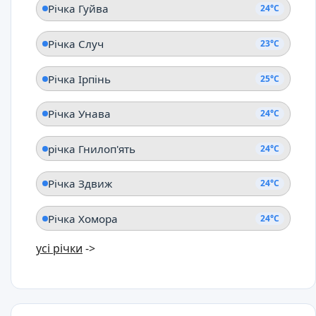
Річка Гуйва
24°C
Річка Случ
23°C
Річка Ірпінь
25°C
Річка Унава
24°C
річка Гнилоп'ять
24°C
Річка Здвиж
24°C
Річка Хомора
24°C
усі річки
->