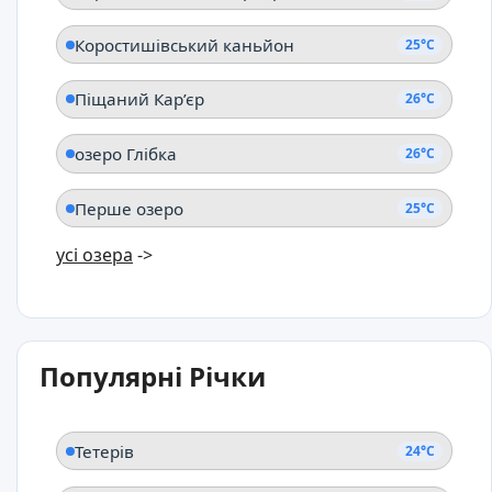
Коростишівський каньйон
25°C
Піщаний Кар’єр
26°C
озеро Глібка
26°C
Перше озеро
25°C
усі озера
->
Популярні Річки
Тетерів
24°C