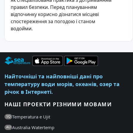
правил безпеки. Перед плануванням
відпочинку корисно дізнатися місцеві
спостереження за погодою і станом
водойми.
Найточніші та найповніші дані про
температуру води морів, океанів, озер та
річок в Інтернеті.
НАШІ ПРОЕКТИ РІЗНИМИ МОВАМИ
Temperatura e Ujit
SQ
Australia Watertemp
AU