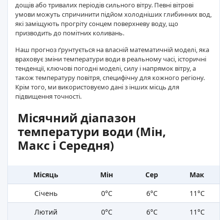
дощів або тривалих періодів сильного вітру. Певні вітрові
умови можуть спричинити підйом холодніших глибинних вод,
які заміщують прогріту сонцем поверхневу воду, що
призводить до помітних коливань.
Наш прогноз ґрунтується на власній математичній моделі, яка
враховує зміни температури води в реальному часі, історичні
тенденції, ключові погодні моделі, силу і напрямок вітру, а
також температуру повітря, специфічну для кожного регіону.
Крім того, ми використовуємо дані з інших місць для
підвищення точності.
Місячний діапазон
температури води (Мін,
Макс і Середня)
Місяць
Мін
Сер
Мак
Січень
0°C
6°C
11°C
Лютий
0°C
6°C
11°C