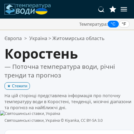
Температура:
°C
°F
Ваші Улюблені Місця:
Європа
>
Україна
>
Житомирська область
Ваш список обраного порожній.
Коростень
— Поточна температура води, річні
тренди та прогноз
★
Стежити
На цій сторінці представлена інформація про поточну
температуру води в Коростені, тенденції, місячні діапазони
та прогноз на найближчі дні.
Святошинські ставки, Україна ©
Kiyanka, CC BY-SA 3.0