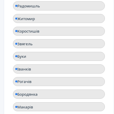
Радомишль
Житомир
Коростишів
Звягель
Буки
Іванків
Рогачів
Бородянка
Макарів