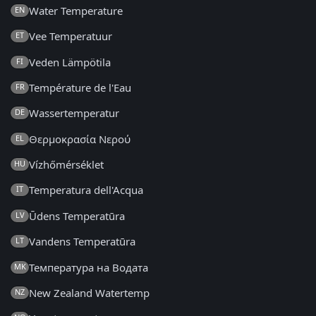
Water Temperature
EN
Vee Temperatuur
ET
Veden Lämpötila
FI
Température de l'Eau
FR
Wassertemperatur
DE
Θερμοκρασία Νερού
EL
Vízhőmérséklet
HU
Temperatura dell'Acqua
IT
Ūdens Temperatūra
LV
Vandens Temperatūra
LT
Температура на Водата
MK
New Zealand Watertemp
NZ