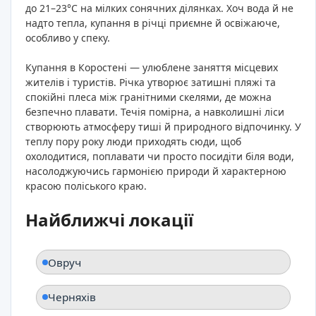
до 21–23°C на мілких сонячних ділянках. Хоч вода й не
надто тепла, купання в річці приємне й освіжаюче,
особливо у спеку.
Купання в Коростені — улюблене заняття місцевих
жителів і туристів. Річка утворює затишні пляжі та
спокійні плеса між гранітними скелями, де можна
безпечно плавати. Течія помірна, а навколишні ліси
створюють атмосферу тиші й природного відпочинку. У
теплу пору року люди приходять сюди, щоб
охолодитися, поплавати чи просто посидіти біля води,
насолоджуючись гармонією природи й характерною
красою поліського краю.
Найближчі локації
Овруч
Черняхів