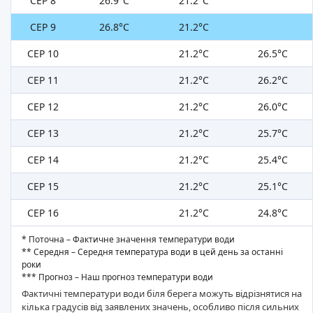
СЕР 8
26.9°C
21.2°C
СЕР 9
26.8°C
21.2°C
СЕР 10
21.2°C
26.5°C
СЕР 11
21.2°C
26.2°C
СЕР 12
21.2°C
26.0°C
СЕР 13
21.2°C
25.7°C
СЕР 14
21.2°C
25.4°C
СЕР 15
21.2°C
25.1°C
СЕР 16
21.2°C
24.8°C
* Поточна – Фактичне значення температури води
** Середня – Середня температура води в цей день за останні
роки
*** Прогноз – Наш прогноз температури води
Фактичні температури води біля берега можуть відрізнятися на
кілька градусів від заявлених значень, особливо після сильних