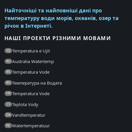
Найточніші та найповніші дані про
температуру води морів, океанів, озер та
річок в Інтернеті.
НАШІ ПРОЕКТИ РІЗНИМИ МОВАМИ
Temperatura e Ujit
SQ
Australia Watertemp
AU
Temperatura Vode
BS
Температура на Водата
BG
Temperatura Vode
HR
Teplota Vody
CS
Vandtemperatur
DA
Watertemperatuur
NL