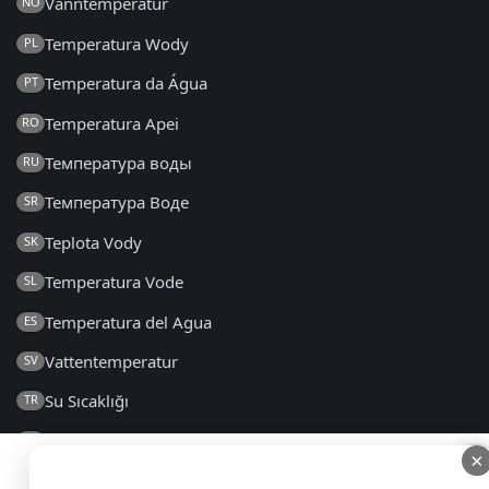
Vanntemperatur
NO
Temperatura Wody
PL
Temperatura da Água
PT
Temperatura Apei
RO
Температура воды
RU
Температура Воде
SR
Teplota Vody
SK
Temperatura Vode
SL
Temperatura del Agua
ES
Vattentemperatur
SV
Su Sıcaklığı
TR
Температура Води
UK
×
×