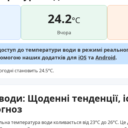
24.2
°C
Вчора
ступ до температури води в режимі реального
опомогою наших додатків для
iOS
та
Android
.
огодні становить 24.5°C.
води: Щоденні тенденції, і
огноз
льна температура води коливається від 23°C до 26°C. Ц