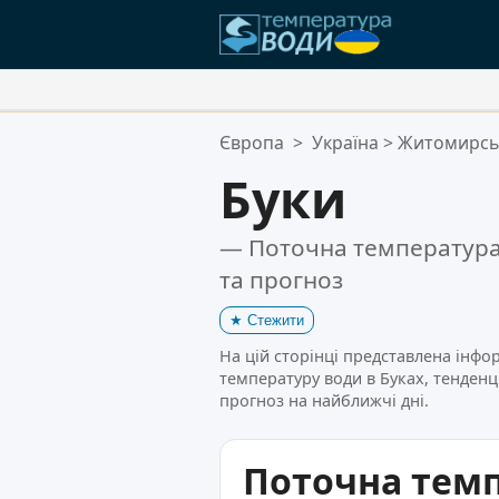
Ваші Улюблені Місця:
Європа
>
Україна
>
Житомирсь
Ваш список обраного порожній
Буки
— Поточна температура 
та прогноз
★
Стежити
На цій сторінці представлена інфо
температуру води в Буках, тенденці
прогноз на найближчі дні.
Поточна тем