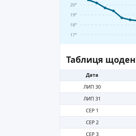
20°
19°
18°
17°
Таблиця щоден
Дата
ЛИП 30
ЛИП 31
СЕР 1
СЕР 2
СЕР 3