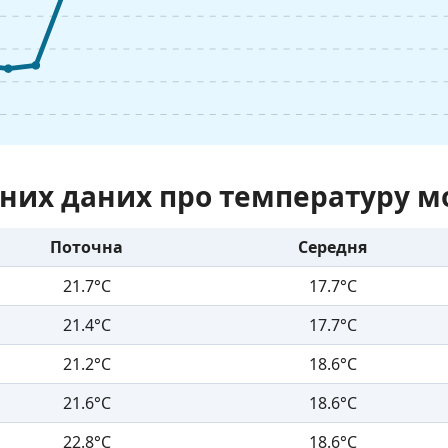
них даних про температуру м
Поточна
Середня
21.7°C
17.7°C
21.4°C
17.7°C
21.2°C
18.6°C
21.6°C
18.6°C
22.8°C
18.6°C