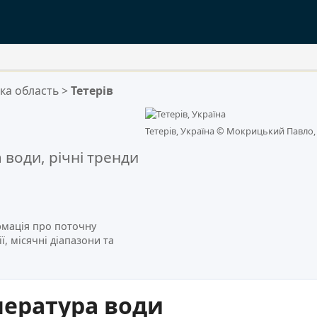
ка область
>
Тетерів
.
Тетерів, Україна ©
Мокрицький Павло, C
води, річні тренди
рмація про поточну
ї, місячні діапазони та
пература води