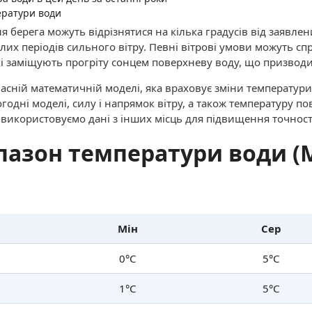
ератури води
я берега можуть відрізнятися на кілька градусів від заявле
лих періодів сильного вітру. Певні вітрові умови можуть с
і заміщують прогріту сонцем поверхневу воду, що призводи
асній математичній моделі, яка враховує зміни температури
огодні моделі, силу і напрямок вітру, а також температуру по
и використовуємо дані з інших місць для підвищення точност
пазон температури води (М
Мін
Сер
0°C
5°C
1°C
5°C