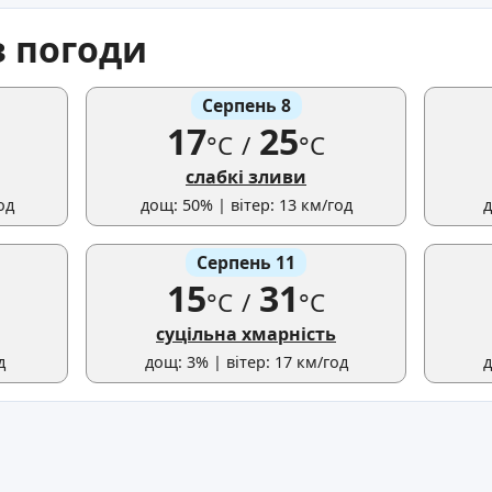
з погоди
Серпень 8
17
25
°C
/
°C
слабкі зливи
од
дощ: 50% | вітер: 13 км/год
д
Серпень 11
15
31
°C
/
°C
суцільна хмарність
д
дощ: 3% | вітер: 17 км/год
д