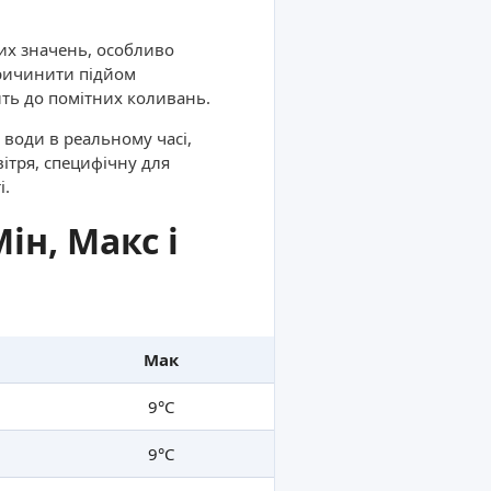
них значень, особливо
причинити підйом
ть до помітних коливань.
 води в реальному часі,
вітря, специфічну для
і.
ін, Макс і
Мак
9°C
9°C