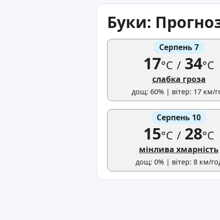
Буки: Прогно
Серпень 7
17
34
°C
/
°C
слабка гроза
дощ: 60% | вітер: 17 км/г
Серпень 10
15
28
°C
/
°C
мінлива хмарність
дощ: 0% | вітер: 8 км/го