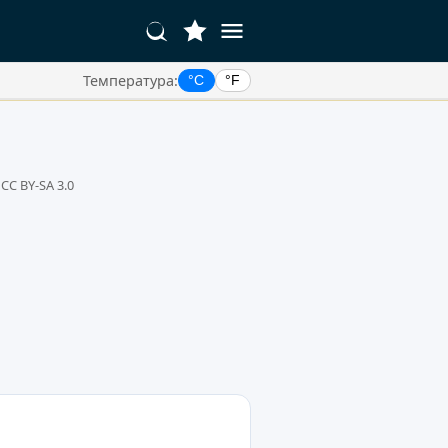
Температура:
°C
°F
C BY-SA 3.0